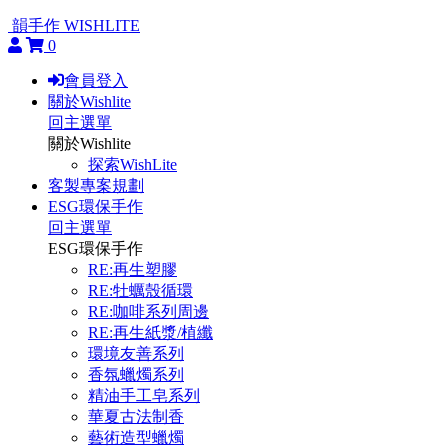
韻手作 WISHLITE
0
會員登入
關於Wishlite
回主選單
關於Wishlite
探索WishLite
客製專案規劃
ESG環保手作
回主選單
ESG環保手作
RE:再生塑膠
RE:牡蠣殼循環
RE:咖啡系列周邊
RE:再生紙漿/植纖
環境友善系列
香氛蠟燭系列
精油手工皂系列
華夏古法制香
藝術造型蠟燭