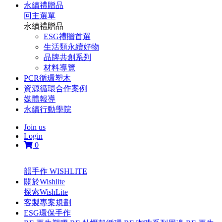
永續禮贈品
回主選單
永續禮贈品
ESG禮贈首選
生活類永續好物
品牌共創系列
材料導覽
PCR循環塑木
資源循環合作案例
媒體報導
永續行動學院
Join us
Login
0
韻手作 WISHLITE
關於Wishlite
探索WishLite
客製專案規劃
ESG環保手作