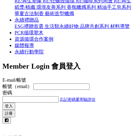
RE:再生塑膠
RE:牡蠣殼循環
RE:咖啡系列周邊
RE:再生
紙漿/植纖
環境友善系列
香氛蠟燭系列
精油手工皂系列
華夏古法制香
藝術造型蠟燭
永續禮贈品
ESG禮贈首選
生活類永續好物
品牌共創系列
材料導覽
PCR循環塑木
資源循環合作案例
媒體報導
永續行動學院
Member Login
會員登入
E-mail/帳號
帳號（email）
密碼
忘記密碼
重寄驗證信
登入
註冊