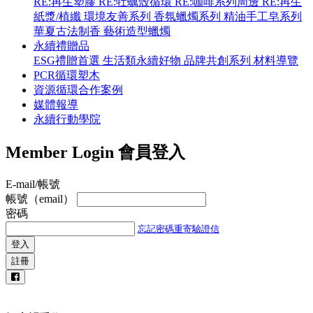
RE:再生塑膠
RE:牡蠣殼循環
RE:咖啡系列周邊
RE:再生
紙漿/植纖
環境友善系列
香氛蠟燭系列
精油手工皂系列
華夏古法制香
藝術造型蠟燭
永續禮贈品
ESG禮贈首選
生活類永續好物
品牌共創系列
材料導覽
PCR循環塑木
資源循環合作案例
媒體報導
永續行動學院
Member Login
會員登入
E-mail/帳號
帳號（email）
密碼
忘記密碼
重寄驗證信
登入
註冊