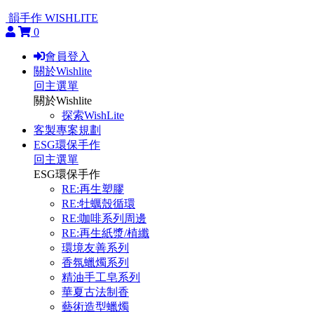
韻手作 WISHLITE
0
會員登入
關於Wishlite
回主選單
關於Wishlite
探索WishLite
客製專案規劃
ESG環保手作
回主選單
ESG環保手作
RE:再生塑膠
RE:牡蠣殼循環
RE:咖啡系列周邊
RE:再生紙漿/植纖
環境友善系列
香氛蠟燭系列
精油手工皂系列
華夏古法制香
藝術造型蠟燭