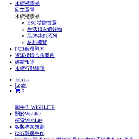
永續禮贈品
回主選單
永續禮贈品
ESG禮贈首選
生活類永續好物
品牌共創系列
材料導覽
PCR循環塑木
資源循環合作案例
媒體報導
永續行動學院
Join us
Login
0
韻手作 WISHLITE
關於Wishlite
探索WishLite
客製專案規劃
ESG環保手作