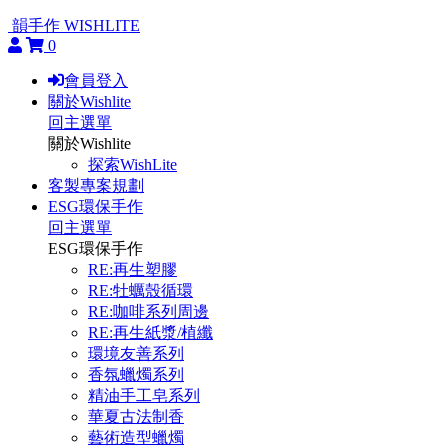
韻手作 WISHLITE
0
會員登入
關於Wishlite
回主選單
關於Wishlite
探索WishLite
客製專案規劃
ESG環保手作
回主選單
ESG環保手作
RE:再生塑膠
RE:牡蠣殼循環
RE:咖啡系列周邊
RE:再生紙漿/植纖
環境友善系列
香氛蠟燭系列
精油手工皂系列
華夏古法制香
藝術造型蠟燭