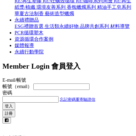
RE:再生塑膠
RE:牡蠣殼循環
RE:咖啡系列周邊
RE:再生
紙漿/植纖
環境友善系列
香氛蠟燭系列
精油手工皂系列
華夏古法制香
藝術造型蠟燭
永續禮贈品
ESG禮贈首選
生活類永續好物
品牌共創系列
材料導覽
PCR循環塑木
資源循環合作案例
媒體報導
永續行動學院
Member Login
會員登入
E-mail/帳號
帳號（email）
密碼
忘記密碼
重寄驗證信
登入
註冊