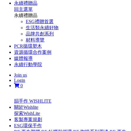
永續禮贈品
回主選單
永續禮贈品
ESG禮贈首選
生活類永續好物
品牌共創系列
材料導覽
PCR循環塑木
資源循環合作案例
媒體報導
永續行動學院
Join us
Login
0
韻手作 WISHLITE
關於Wishlite
探索WishLite
客製專案規劃
ESG環保手作