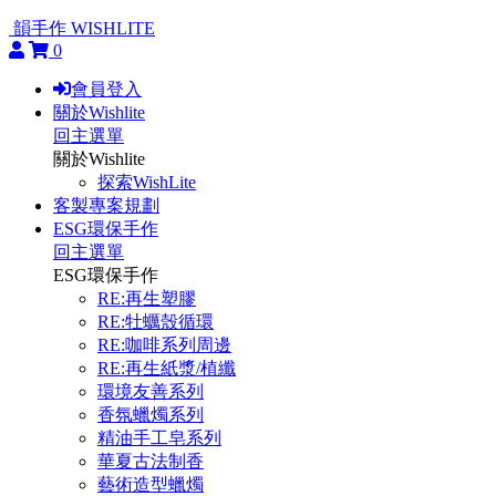
韻手作 WISHLITE
0
會員登入
關於Wishlite
回主選單
關於Wishlite
探索WishLite
客製專案規劃
ESG環保手作
回主選單
ESG環保手作
RE:再生塑膠
RE:牡蠣殼循環
RE:咖啡系列周邊
RE:再生紙漿/植纖
環境友善系列
香氛蠟燭系列
精油手工皂系列
華夏古法制香
藝術造型蠟燭