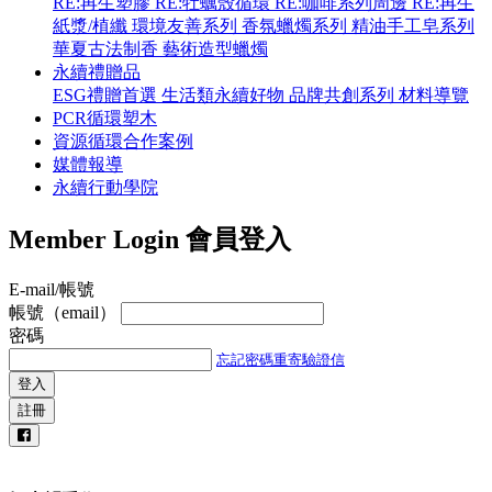
RE:再生塑膠
RE:牡蠣殼循環
RE:咖啡系列周邊
RE:再生
紙漿/植纖
環境友善系列
香氛蠟燭系列
精油手工皂系列
華夏古法制香
藝術造型蠟燭
永續禮贈品
ESG禮贈首選
生活類永續好物
品牌共創系列
材料導覽
PCR循環塑木
資源循環合作案例
媒體報導
永續行動學院
Member Login
會員登入
E-mail/帳號
帳號（email）
密碼
忘記密碼
重寄驗證信
登入
註冊