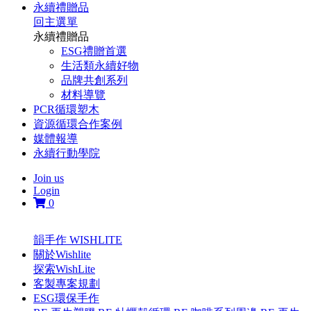
永續禮贈品
回主選單
永續禮贈品
ESG禮贈首選
生活類永續好物
品牌共創系列
材料導覽
PCR循環塑木
資源循環合作案例
媒體報導
永續行動學院
Join us
Login
0
韻手作 WISHLITE
關於Wishlite
探索WishLite
客製專案規劃
ESG環保手作