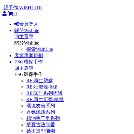
韻手作 WISHLITE
0
會員登入
關於Wishlite
回主選單
關於Wishlite
探索WishLite
客製專案規劃
ESG環保手作
回主選單
ESG環保手作
RE:再生塑膠
RE:牡蠣殼循環
RE:咖啡系列周邊
RE:再生紙漿/植纖
環境友善系列
香氛蠟燭系列
精油手工皂系列
華夏古法制香
藝術造型蠟燭