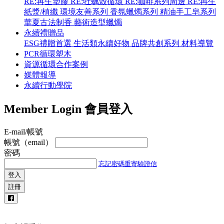
RE:再生塑膠
RE:牡蠣殼循環
RE:咖啡系列周邊
RE:再生
紙漿/植纖
環境友善系列
香氛蠟燭系列
精油手工皂系列
華夏古法制香
藝術造型蠟燭
永續禮贈品
ESG禮贈首選
生活類永續好物
品牌共創系列
材料導覽
PCR循環塑木
資源循環合作案例
媒體報導
永續行動學院
Member Login
會員登入
E-mail/帳號
帳號（email）
密碼
忘記密碼
重寄驗證信
登入
註冊