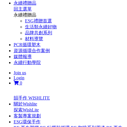
永續禮贈品
回主選單
永續禮贈品
ESG禮贈首選
生活類永續好物
品牌共創系列
材料導覽
PCR循環塑木
資源循環合作案例
媒體報導
永續行動學院
Join us
Login
0
韻手作 WISHLITE
關於Wishlite
探索WishLite
客製專案規劃
ESG環保手作