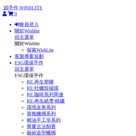
韻手作 WISHLITE
0
會員登入
關於Wishlite
回主選單
關於Wishlite
探索WishLite
客製專案規劃
ESG環保手作
回主選單
ESG環保手作
RE:再生塑膠
RE:牡蠣殼循環
RE:咖啡系列周邊
RE:再生紙漿/植纖
環境友善系列
香氛蠟燭系列
精油手工皂系列
華夏古法制香
藝術造型蠟燭