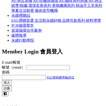
RE:再生塑膠
RE:牡蠣殼循環
RE:咖啡系列周邊
RE:再生
紙漿/植纖
環境友善系列
香氛蠟燭系列
精油手工皂系列
華夏古法制香
藝術造型蠟燭
永續禮贈品
ESG禮贈首選
生活類永續好物
品牌共創系列
材料導覽
PCR循環塑木
資源循環合作案例
媒體報導
永續行動學院
Member Login
會員登入
E-mail/帳號
帳號（email）
密碼
忘記密碼
重寄驗證信
登入
註冊