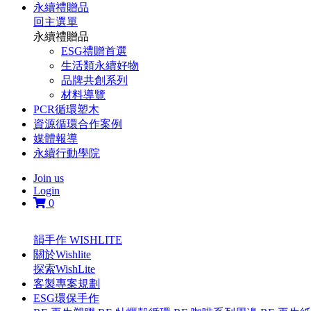
永續禮贈品
回主選單
永續禮贈品
ESG禮贈首選
生活類永續好物
品牌共創系列
材料導覽
PCR循環塑木
資源循環合作案例
媒體報導
永續行動學院
Join us
Login
0
韻手作 WISHLITE
關於Wishlite
探索WishLite
客製專案規劃
ESG環保手作