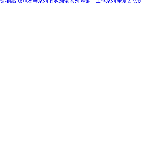
紙漿/植纖
環境友善系列
香氛蠟燭系列
精油手工皂系列
華夏古法