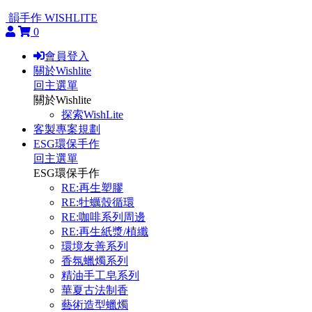
韻手作 WISHLITE
0
會員登入
關於Wishlite
回主選單
關於Wishlite
探索WishLite
客製專案規劃
ESG環保手作
回主選單
ESG環保手作
RE:再生塑膠
RE:牡蠣殼循環
RE:咖啡系列周邊
RE:再生紙漿/植纖
環境友善系列
香氛蠟燭系列
精油手工皂系列
華夏古法制香
藝術造型蠟燭