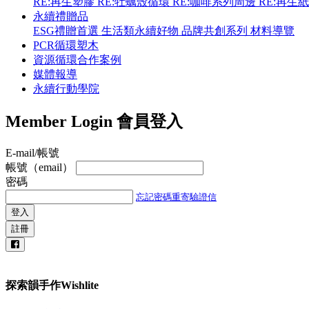
RE:再生塑膠
RE:牡蠣殼循環
RE:咖啡系列周邊
RE:再生
永續禮贈品
ESG禮贈首選
生活類永續好物
品牌共創系列
材料導覽
PCR循環塑木
資源循環合作案例
媒體報導
永續行動學院
Member Login
會員登入
E-mail/帳號
帳號（email）
密碼
忘記密碼
重寄驗證信
登入
註冊
探索韻手作Wishlite