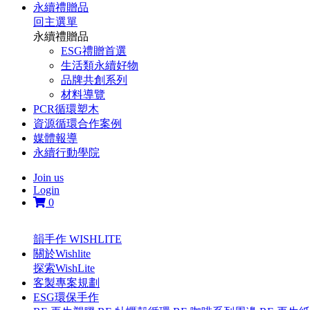
永續禮贈品
回主選單
永續禮贈品
ESG禮贈首選
生活類永續好物
品牌共創系列
材料導覽
PCR循環塑木
資源循環合作案例
媒體報導
永續行動學院
Join us
Login
0
韻手作 WISHLITE
關於Wishlite
探索WishLite
客製專案規劃
ESG環保手作