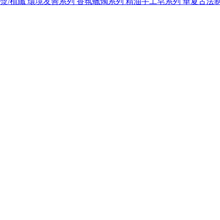
紙漿/植纖
環境友善系列
香氛蠟燭系列
精油手工皂系列
華夏古法