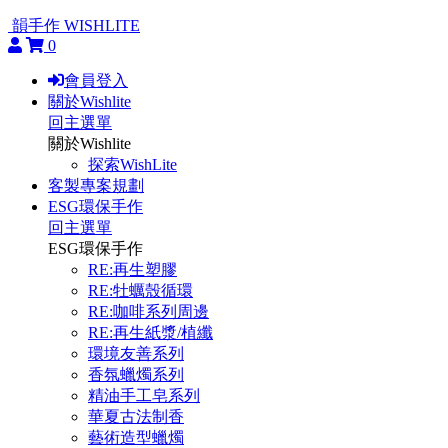
韻手作 WISHLITE
0
會員登入
關於Wishlite
回主選單
關於Wishlite
探索WishLite
客製專案規劃
ESG環保手作
回主選單
ESG環保手作
RE:再生塑膠
RE:牡蠣殼循環
RE:咖啡系列周邊
RE:再生紙漿/植纖
環境友善系列
香氛蠟燭系列
精油手工皂系列
華夏古法制香
藝術造型蠟燭