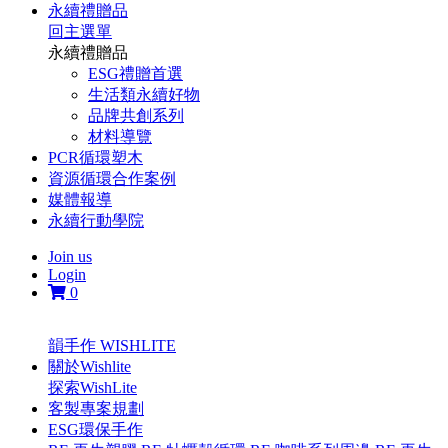
永續禮贈品
回主選單
永續禮贈品
ESG禮贈首選
生活類永續好物
品牌共創系列
材料導覽
PCR循環塑木
資源循環合作案例
媒體報導
永續行動學院
Join us
Login
0
韻手作 WISHLITE
關於Wishlite
探索WishLite
客製專案規劃
ESG環保手作