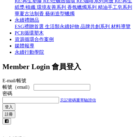
RE:再生塑膠
RE:牡蠣殼循環
RE:咖啡系列周邊
RE:再生
紙漿/植纖
環境友善系列
香氛蠟燭系列
精油手工皂系列
華夏古法制香
藝術造型蠟燭
永續禮贈品
ESG禮贈首選
生活類永續好物
品牌共創系列
材料導覽
PCR循環塑木
資源循環合作案例
媒體報導
永續行動學院
Member Login
會員登入
E-mail/帳號
帳號（email）
密碼
忘記密碼
重寄驗證信
登入
註冊