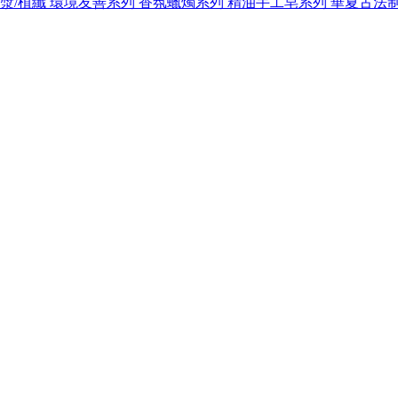
紙漿/植纖
環境友善系列
香氛蠟燭系列
精油手工皂系列
華夏古法