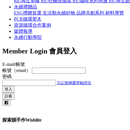
RE:再生塑膠
RE:牡蠣殼循環
RE:咖啡系列周邊
RE:再生
永續禮贈品
ESG禮贈首選
生活類永續好物
品牌共創系列
材料導覽
PCR循環塑木
資源循環合作案例
媒體報導
永續行動學院
Member Login
會員登入
E-mail/帳號
帳號（email）
密碼
忘記密碼
重寄驗證信
登入
註冊
探索韻手作Wishlite