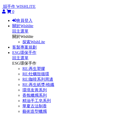
韻手作 WISHLITE
0
會員登入
關於Wishlite
回主選單
關於Wishlite
探索WishLite
客製專案規劃
ESG環保手作
回主選單
ESG環保手作
RE:再生塑膠
RE:牡蠣殼循環
RE:咖啡系列周邊
RE:再生紙漿/植纖
環境友善系列
香氛蠟燭系列
精油手工皂系列
華夏古法制香
藝術造型蠟燭