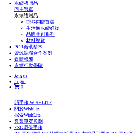
永續禮贈品
回主選單
永續禮贈品
ESG禮贈首選
生活類永續好物
品牌共創系列
材料導覽
PCR循環塑木
資源循環合作案例
媒體報導
永續行動學院
Join us
Login
0
韻手作 WISHLITE
關於Wishlite
探索WishLite
客製專案規劃
ESG環保手作