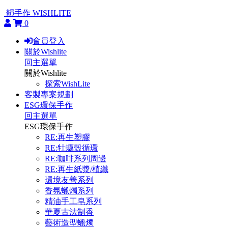
韻手作 WISHLITE
0
會員登入
關於Wishlite
回主選單
關於Wishlite
探索WishLite
客製專案規劃
ESG環保手作
回主選單
ESG環保手作
RE:再生塑膠
RE:牡蠣殼循環
RE:咖啡系列周邊
RE:再生紙漿/植纖
環境友善系列
香氛蠟燭系列
精油手工皂系列
華夏古法制香
藝術造型蠟燭