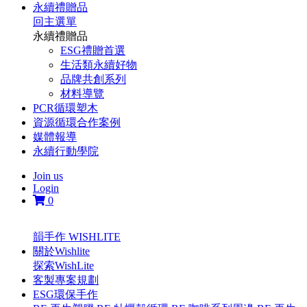
永續禮贈品
回主選單
永續禮贈品
ESG禮贈首選
生活類永續好物
品牌共創系列
材料導覽
PCR循環塑木
資源循環合作案例
媒體報導
永續行動學院
Join us
Login
0
韻手作 WISHLITE
關於Wishlite
探索WishLite
客製專案規劃
ESG環保手作