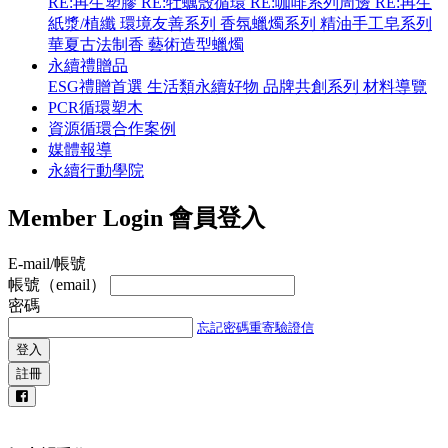
RE:再生塑膠
RE:牡蠣殼循環
RE:咖啡系列周邊
RE:再生
紙漿/植纖
環境友善系列
香氛蠟燭系列
精油手工皂系列
華夏古法制香
藝術造型蠟燭
永續禮贈品
ESG禮贈首選
生活類永續好物
品牌共創系列
材料導覽
PCR循環塑木
資源循環合作案例
媒體報導
永續行動學院
Member Login
會員登入
E-mail/帳號
帳號（email）
密碼
忘記密碼
重寄驗證信
登入
註冊