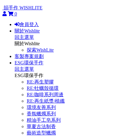
韻手作 WISHLITE
0
會員登入
關於Wishlite
回主選單
關於Wishlite
探索WishLite
客製專案規劃
ESG環保手作
回主選單
ESG環保手作
RE:再生塑膠
RE:牡蠣殼循環
RE:咖啡系列周邊
RE:再生紙漿/植纖
環境友善系列
香氛蠟燭系列
精油手工皂系列
華夏古法制香
藝術造型蠟燭