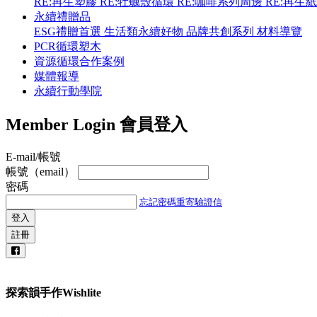
RE:再生塑膠
RE:牡蠣殼循環
RE:咖啡系列周邊
RE:再生
永續禮贈品
ESG禮贈首選
生活類永續好物
品牌共創系列
材料導覽
PCR循環塑木
資源循環合作案例
媒體報導
永續行動學院
Member Login
會員登入
E-mail/帳號
帳號（email）
密碼
忘記密碼
重寄驗證信
登入
註冊
探索韻手作Wishlite