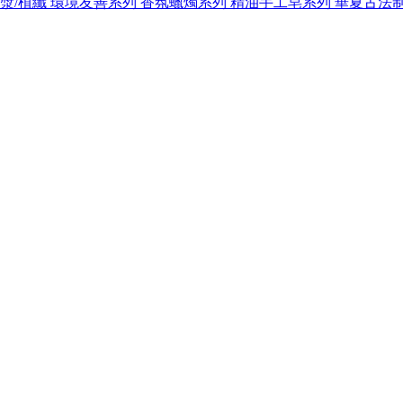
紙漿/植纖
環境友善系列
香氛蠟燭系列
精油手工皂系列
華夏古法