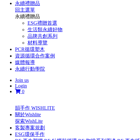
永續禮贈品
回主選單
永續禮贈品
ESG禮贈首選
生活類永續好物
品牌共創系列
材料導覽
PCR循環塑木
資源循環合作案例
媒體報導
永續行動學院
Join us
Login
0
韻手作 WISHLITE
關於Wishlite
探索WishLite
客製專案規劃
ESG環保手作