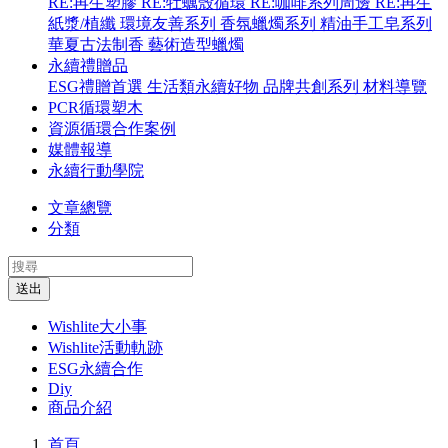
RE:再生塑膠
RE:牡蠣殼循環
RE:咖啡系列周邊
RE:再生
紙漿/植纖
環境友善系列
香氛蠟燭系列
精油手工皂系列
華夏古法制香
藝術造型蠟燭
永續禮贈品
ESG禮贈首選
生活類永續好物
品牌共創系列
材料導覽
PCR循環塑木
資源循環合作案例
媒體報導
永續行動學院
文章總覽
分類
送出
Wishlite大小事
Wishlite活動軌跡
ESG永續合作
Diy
商品介紹
首頁