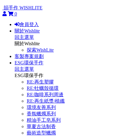
韻手作 WISHLITE
0
會員登入
關於Wishlite
回主選單
關於Wishlite
探索WishLite
客製專案規劃
ESG環保手作
回主選單
ESG環保手作
RE:再生塑膠
RE:牡蠣殼循環
RE:咖啡系列周邊
RE:再生紙漿/植纖
環境友善系列
香氛蠟燭系列
精油手工皂系列
華夏古法制香
藝術造型蠟燭