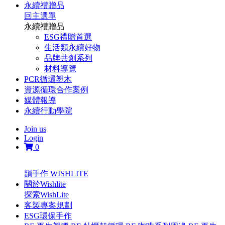
永續禮贈品
回主選單
永續禮贈品
ESG禮贈首選
生活類永續好物
品牌共創系列
材料導覽
PCR循環塑木
資源循環合作案例
媒體報導
永續行動學院
Join us
Login
0
韻手作 WISHLITE
關於Wishlite
探索WishLite
客製專案規劃
ESG環保手作