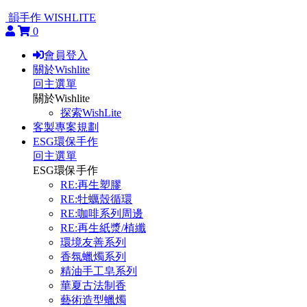
韻手作 WISHLITE
0
會員登入
關於Wishlite
回主選單
關於Wishlite
探索WishLite
客製專案規劃
ESG環保手作
回主選單
ESG環保手作
RE:再生塑膠
RE:牡蠣殼循環
RE:咖啡系列周邊
RE:再生紙漿/植纖
環境友善系列
香氛蠟燭系列
精油手工皂系列
華夏古法制香
藝術造型蠟燭