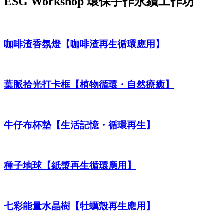
ESG Workshop
環保手作永續工作坊
咖啡渣香氛燈【咖啡渣再生循環應用】
葉脈拾光打卡框【植物循環・自然療癒】
牛仔布杯墊【生活記憶・循環再生】
種子地球【紙漿再生循環應用】
七彩能量水晶樹【牡蠣殼再生應用】