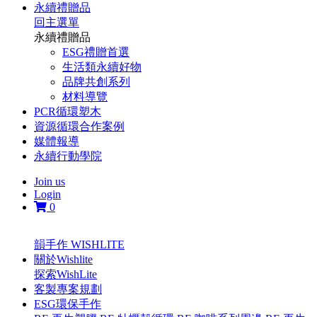
永續禮贈品
回主選單
永續禮贈品
ESG禮贈首選
生活類永續好物
品牌共創系列
材料導覽
PCR循環塑木
資源循環合作案例
媒體報導
永續行動學院
Join us
Login
0
韻手作 WISHLITE
關於Wishlite
探索WishLite
客製專案規劃
ESG環保手作