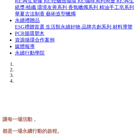
RE:再生塑膠
RE:牡蠣殼循環
RE:咖啡系列周邊
RE:再生
紙漿/植纖
環境友善系列
香氛蠟燭系列
精油手工皂系列
華夏古法制香
藝術造型蠟燭
永續禮贈品
ESG禮贈首選
生活類永續好物
品牌共創系列
材料導覽
PCR循環塑木
資源循環合作案例
媒體報導
永續行動學院
讓每
一場活動，
都是一場永續行動的啟程。