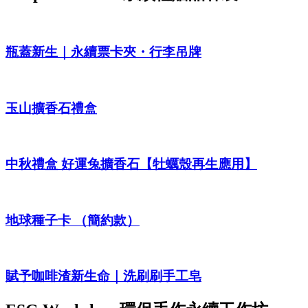
瓶蓋新生｜永續票卡夾・行李吊牌
玉山擴香石禮盒
中秋禮盒 好運兔擴香石【牡蠣殼再生應用】
地球種子卡 （簡約款）
賦予咖啡渣新生命｜洗刷刷手工皂