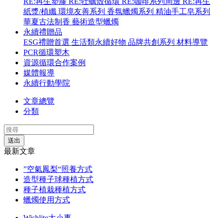
RE:再生塑膠
RE:牡蠣殼循環
RE:咖啡系列周邊
RE:再生
紙漿/植纖
環境友善系列
香氛蠟燭系列
精油手工皂系列
華夏古法制香
藝術造型蠟燭
永續禮贈品
ESG禮贈首選
生活類永續好物
品牌共創系列
材料導覽
PCR循環塑木
資源循環合作案例
媒體報導
永續行動學院
文章總覽
分類
送出
最新文章
”空氣鳳梨“照養方式
造型種子球種植方式
種子植栽種植方式
蠟燭使用方式
Wishlite大小事