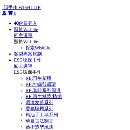
韻手作 WISHLITE
0
會員登入
關於Wishlite
回主選單
關於Wishlite
探索WishLite
客製專案規劃
ESG環保手作
回主選單
ESG環保手作
RE:再生塑膠
RE:牡蠣殼循環
RE:咖啡系列周邊
RE:再生紙漿/植纖
環境友善系列
香氛蠟燭系列
精油手工皂系列
華夏古法制香
藝術造型蠟燭