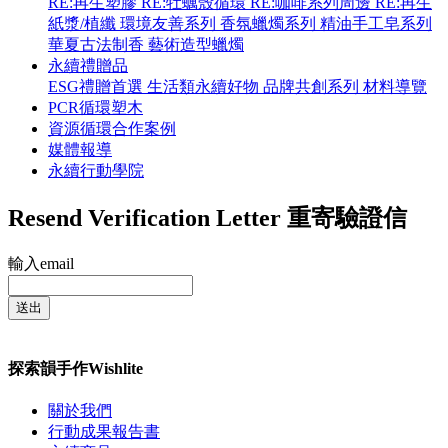
RE:再生塑膠
RE:牡蠣殼循環
RE:咖啡系列周邊
RE:再生
紙漿/植纖
環境友善系列
香氛蠟燭系列
精油手工皂系列
華夏古法制香
藝術造型蠟燭
永續禮贈品
ESG禮贈首選
生活類永續好物
品牌共創系列
材料導覽
PCR循環塑木
資源循環合作案例
媒體報導
永續行動學院
Resend Verification Letter
重寄驗證信
輸入email
送出
探索韻手作Wishlite
關於我們
行動成果報告書