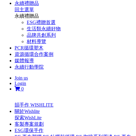
永續禮贈品
回主選單
永續禮贈品
ESG禮贈首選
生活類永續好物
品牌共創系列
材料導覽
PCR循環塑木
資源循環合作案例
媒體報導
永續行動學院
Join us
Login
0
韻手作 WISHLITE
關於Wishlite
探索WishLite
客製專案規劃
ESG環保手作