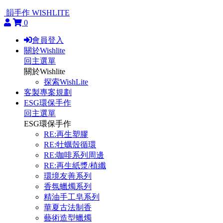
韻手作 WISHLITE
0
會員登入
關於Wishlite
回主選單
關於Wishlite
探索WishLite
客製專案規劃
ESG環保手作
回主選單
ESG環保手作
RE:再生塑膠
RE:牡蠣殼循環
RE:咖啡系列周邊
RE:再生紙漿/植纖
環境友善系列
香氛蠟燭系列
精油手工皂系列
華夏古法制香
藝術造型蠟燭