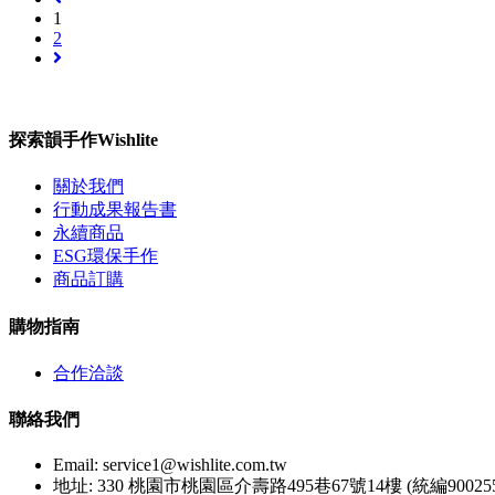
1
2
探索韻手作Wishlite
關於我們
行動成果報告書
永續商品
ESG環保手作
商品訂購
購物指南
合作洽談
聯絡我們
Email:
service1@wishlite.com.tw
地址: 330 桃園市桃園區介壽路495巷67號14樓 (統編900255