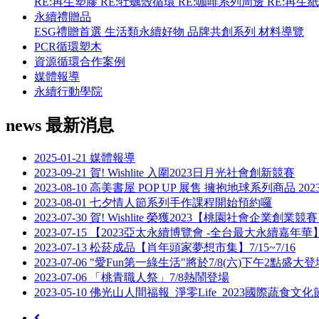
RE:再生塑膠
RE:牡蠣殼循環
RE:咖啡系列周邊
RE:再生
永續禮贈品
ESG禮贈首選
生活類永續好物
品牌共創系列
材料導覽
PCR循環塑木
資源循環合作案例
媒體報導
永續行動學院
news
最新消息
2025-01-21
媒體報導
2023-09-21
賀! Wishlite 入圍2023日月光社會創新競賽
2023-08-10
高美書屋 POP UP 展售 擁抱地球系列商品 2023/08
2023-08-01
七夕情人節系列手作課程開始預約囉
2023-07-30
賀! Wishlite 榮獲2023【桃園社會企業創業競
2023-07-15
【2023亞太永續博覽會 -全台最大永續嘉年華】 
2023-07-13
松菸成品【肖年頭家夢想市集】7/15~7/16
2023-07-06
"愛Fun第一綠生活"將於7/8(六)下午2點盛大登
2023-07-06
「桃青職人祭」7/8熱鬧登場
2023-05-10
佛光山人間福報_淨零Life_2023國際蔬食文化節~