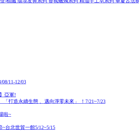
紙漿/植纖
環境友善系列
香氛蠟燭系列
精油手工皂系列
華夏古法
/11-12/03
賽】亞軍!
「打造永續生態 、邁向淨零未來」 ！7/21~7/23
場啦~
台北世貿一館5/12~5/15