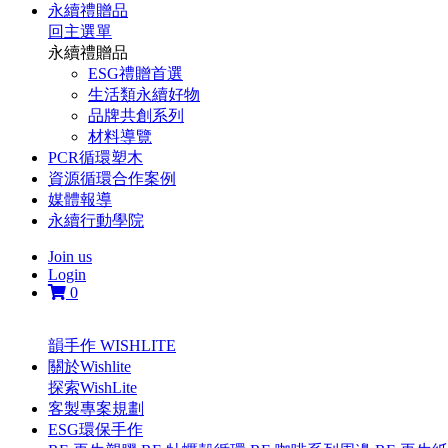
永續禮贈品
回主選單
永續禮贈品
ESG禮贈首選
生活類永續好物
品牌共創系列
材料導覽
PCR循環塑木
資源循環合作案例
媒體報導
永續行動學院
Join us
Login
0
韻手作 WISHLITE
關於Wishlite
探索WishLite
客製專案規劃
ESG環保手作