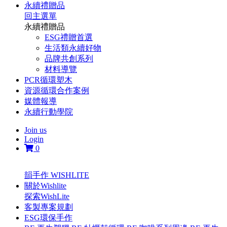
永續禮贈品
回主選單
永續禮贈品
ESG禮贈首選
生活類永續好物
品牌共創系列
材料導覽
PCR循環塑木
資源循環合作案例
媒體報導
永續行動學院
Join us
Login
0
韻手作 WISHLITE
關於Wishlite
探索WishLite
客製專案規劃
ESG環保手作