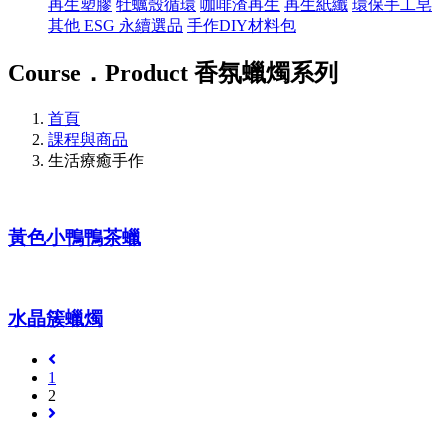
再生塑膠
牡蠣殼循環
咖啡渣再生
再生紙纖
環保手工皂
其他 ESG 永續選品
手作DIY材料包
Course．Product
香氛蠟燭系列
首頁
課程與商品
生活療癒手作
黃色小鴨鴨茶蠟
水晶簇蠟燭
1
2