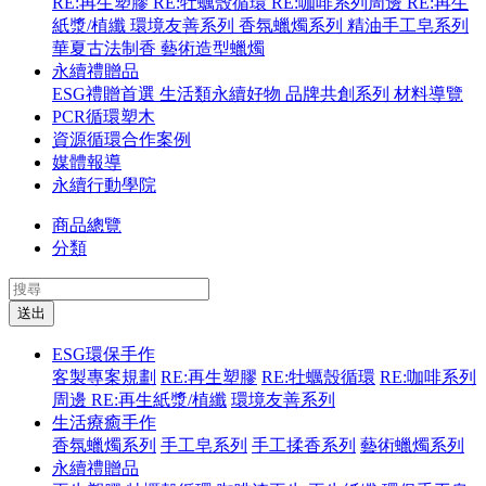
RE:再生塑膠
RE:牡蠣殼循環
RE:咖啡系列周邊
RE:再生
紙漿/植纖
環境友善系列
香氛蠟燭系列
精油手工皂系列
華夏古法制香
藝術造型蠟燭
永續禮贈品
ESG禮贈首選
生活類永續好物
品牌共創系列
材料導覽
PCR循環塑木
資源循環合作案例
媒體報導
永續行動學院
商品總覽
分類
送出
ESG環保手作
客製專案規劃
RE:再生塑膠
RE:牡蠣殼循環
RE:咖啡系列
周邊
RE:再生紙漿/植纖
環境友善系列
生活療癒手作
香氛蠟燭系列
手工皂系列
手工揉香系列
藝術蠟燭系列
永續禮贈品