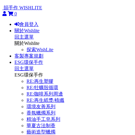
韻手作 WISHLITE
0
會員登入
關於Wishlite
回主選單
關於Wishlite
探索WishLite
客製專案規劃
ESG環保手作
回主選單
ESG環保手作
RE:再生塑膠
RE:牡蠣殼循環
RE:咖啡系列周邊
RE:再生紙漿/植纖
環境友善系列
香氛蠟燭系列
精油手工皂系列
華夏古法制香
藝術造型蠟燭