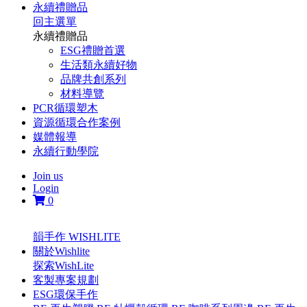
永續禮贈品
回主選單
永續禮贈品
ESG禮贈首選
生活類永續好物
品牌共創系列
材料導覽
PCR循環塑木
資源循環合作案例
媒體報導
永續行動學院
Join us
Login
0
韻手作 WISHLITE
關於Wishlite
探索WishLite
客製專案規劃
ESG環保手作