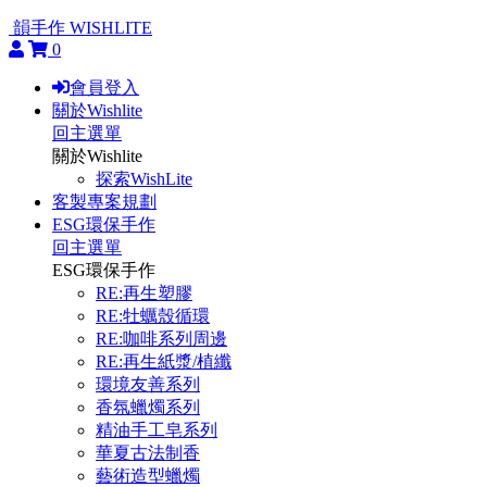
韻手作 WISHLITE
0
會員登入
關於Wishlite
回主選單
關於Wishlite
探索WishLite
客製專案規劃
ESG環保手作
回主選單
ESG環保手作
RE:再生塑膠
RE:牡蠣殼循環
RE:咖啡系列周邊
RE:再生紙漿/植纖
環境友善系列
香氛蠟燭系列
精油手工皂系列
華夏古法制香
藝術造型蠟燭