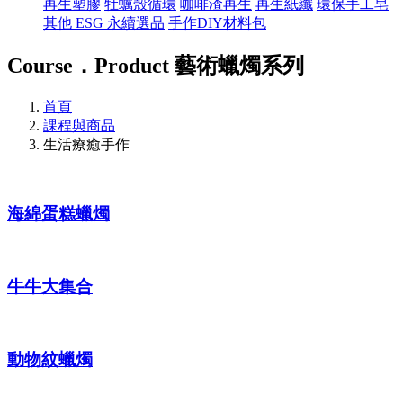
再生塑膠
牡蠣殼循環
咖啡渣再生
再生紙纖
環保手工皂
其他 ESG 永續選品
手作DIY材料包
Course．Product
藝術蠟燭系列
首頁
課程與商品
生活療癒手作
海綿蛋糕蠟燭
牛牛大集合
動物紋蠟燭