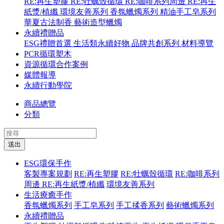
RE:再生塑膠
RE:牡蠣殼循環
RE:咖啡系列周邊
RE:再生
紙漿/植纖
環境友善系列
香氛蠟燭系列
精油手工皂系列
華夏古法制香
藝術造型蠟燭
永續禮贈品
ESG禮贈首選
生活類永續好物
品牌共創系列
材料導覽
PCR循環塑木
資源循環合作案例
媒體報導
永續行動學院
商品總覽
分類
送出
ESG環保手作
客製專案規劃
RE:再生塑膠
RE:牡蠣殼循環
RE:咖啡系列
周邊
RE:再生紙漿/植纖
環境友善系列
生活療癒手作
香氛蠟燭系列
手工皂系列
手工揉香系列
藝術蠟燭系列
永續禮贈品