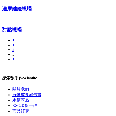
達摩娃娃蠟蠋
甜點蠟蠋
1
2
3
探索韻手作Wishlite
關於我們
行動成果報告書
永續商品
ESG環保手作
商品訂購