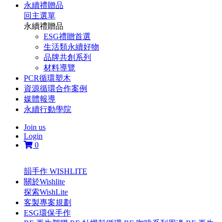
永續禮贈品
回主選單
永續禮贈品
ESG禮贈首選
生活類永續好物
品牌共創系列
材料導覽
PCR循環塑木
資源循環合作案例
媒體報導
永續行動學院
Join us
Login
0
韻手作 WISHLITE
關於Wishlite
探索WishLite
客製專案規劃
ESG環保手作