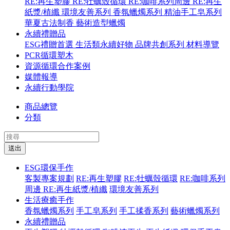
RE:再生塑膠
RE:牡蠣殼循環
RE:咖啡系列周邊
RE:再生
紙漿/植纖
環境友善系列
香氛蠟燭系列
精油手工皂系列
華夏古法制香
藝術造型蠟燭
永續禮贈品
ESG禮贈首選
生活類永續好物
品牌共創系列
材料導覽
PCR循環塑木
資源循環合作案例
媒體報導
永續行動學院
商品總覽
分類
送出
ESG環保手作
客製專案規劃
RE:再生塑膠
RE:牡蠣殼循環
RE:咖啡系列
周邊
RE:再生紙漿/植纖
環境友善系列
生活療癒手作
香氛蠟燭系列
手工皂系列
手工揉香系列
藝術蠟燭系列
永續禮贈品