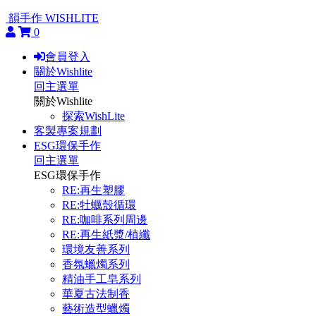
韻手作 WISHLITE
0
會員登入
關於Wishlite
回主選單
關於Wishlite
探索WishLite
客製專案規劃
ESG環保手作
回主選單
ESG環保手作
RE:再生塑膠
RE:牡蠣殼循環
RE:咖啡系列周邊
RE:再生紙漿/植纖
環境友善系列
香氛蠟燭系列
精油手工皂系列
華夏古法制香
藝術造型蠟燭