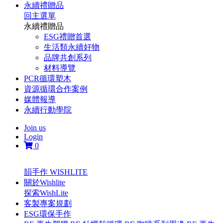
永續禮贈品
回主選單
永續禮贈品
ESG禮贈首選
生活類永續好物
品牌共創系列
材料導覽
PCR循環塑木
資源循環合作案例
媒體報導
永續行動學院
Join us
Login
0
韻手作 WISHLITE
關於Wishlite
探索WishLite
客製專案規劃
ESG環保手作