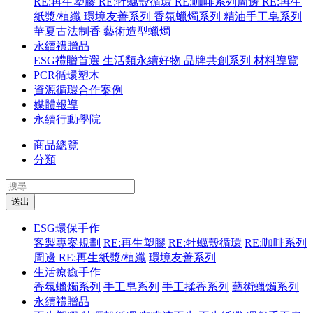
RE:再生塑膠
RE:牡蠣殼循環
RE:咖啡系列周邊
RE:再生
紙漿/植纖
環境友善系列
香氛蠟燭系列
精油手工皂系列
華夏古法制香
藝術造型蠟燭
永續禮贈品
ESG禮贈首選
生活類永續好物
品牌共創系列
材料導覽
PCR循環塑木
資源循環合作案例
媒體報導
永續行動學院
商品總覽
分類
送出
ESG環保手作
客製專案規劃
RE:再生塑膠
RE:牡蠣殼循環
RE:咖啡系列
周邊
RE:再生紙漿/植纖
環境友善系列
生活療癒手作
香氛蠟燭系列
手工皂系列
手工揉香系列
藝術蠟燭系列
永續禮贈品