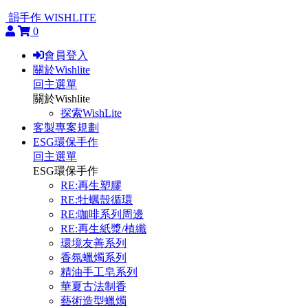
韻手作 WISHLITE
0
會員登入
關於Wishlite
回主選單
關於Wishlite
探索WishLite
客製專案規劃
ESG環保手作
回主選單
ESG環保手作
RE:再生塑膠
RE:牡蠣殼循環
RE:咖啡系列周邊
RE:再生紙漿/植纖
環境友善系列
香氛蠟燭系列
精油手工皂系列
華夏古法制香
藝術造型蠟燭