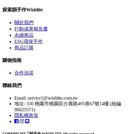
探索韻手作Wishlite
關於我們
行動成果報告書
永續商品
ESG環保手作
商品訂購
購物指南
合作洽談
聯絡我們
Email:
service1@wishlite.com.tw
地址: 330 桃園市桃園區介壽路495巷67號14樓 (統編
90025571)
隱私權政策
©
COPYRIGHT
韻手作 WISHLITE All rights reserved