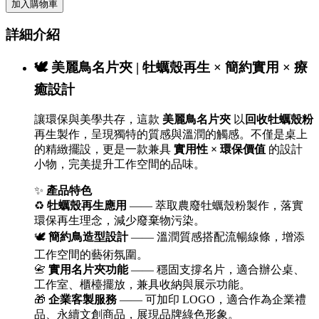
加入購物車
詳細介紹
🕊 美麗鳥名片夾 | 牡蠣殼再生 × 簡約實用 × 療
癒設計
讓環保與美學共存，這款
美麗鳥名片夾
以
回收牡蠣殼粉
再生製作，呈現獨特的質感與溫潤的觸感。不僅是桌上
的精緻擺設，更是一款兼具
實用性 × 環保價值
的設計
小物，完美提升工作空間的品味。
✨
產品特色
♻
牡蠣殼再生應用
—— 萃取農廢牡蠣殼粉製作，落實
環保再生理念，減少廢棄物污染。
🕊
簡約鳥造型設計
—— 溫潤質感搭配流暢線條，增添
工作空間的藝術氛圍。
📇
實用名片夾功能
—— 穩固支撐名片，適合辦公桌、
工作室、櫃檯擺放，兼具收納與展示功能。
🎁
企業客製服務
—— 可加印 LOGO，適合作為企業禮
品、永續文創商品，展現品牌綠色形象。