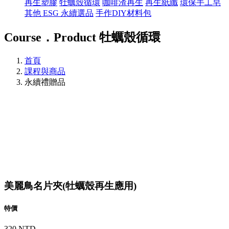
再生塑膠
牡蠣殼循環
咖啡渣再生
再生紙纖
環保手工皂
其他 ESG 永續選品
手作DIY材料包
Course．Product
牡蠣殼循環
首頁
課程與商品
永續禮贈品
美麗鳥名片夾(牡蠣殼再生應用)
特價
320 NTD