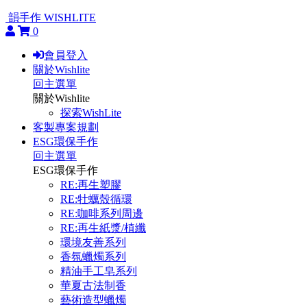
韻手作 WISHLITE
0
會員登入
關於Wishlite
回主選單
關於Wishlite
探索WishLite
客製專案規劃
ESG環保手作
回主選單
ESG環保手作
RE:再生塑膠
RE:牡蠣殼循環
RE:咖啡系列周邊
RE:再生紙漿/植纖
環境友善系列
香氛蠟燭系列
精油手工皂系列
華夏古法制香
藝術造型蠟燭