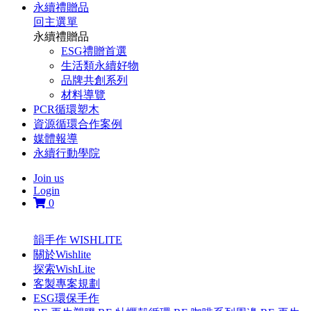
永續禮贈品
回主選單
永續禮贈品
ESG禮贈首選
生活類永續好物
品牌共創系列
材料導覽
PCR循環塑木
資源循環合作案例
媒體報導
永續行動學院
Join us
Login
0
韻手作 WISHLITE
關於Wishlite
探索WishLite
客製專案規劃
ESG環保手作