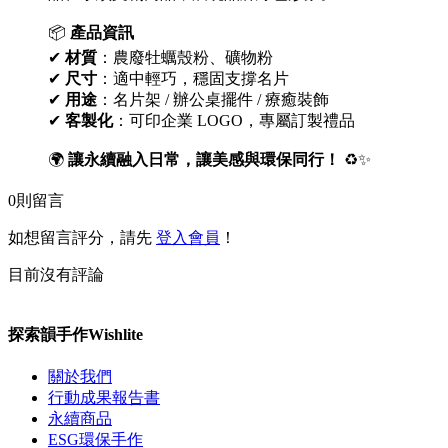
📦
產品資訊
✔
材質
：農廢牡蠣殼粉、礦物粉
✔
尺寸
：適中輕巧，穩固支撐名片
✔
用途
：名片架 / 辦公桌擺件 / 療癒裝飾
✔
客製化
：可印企業 LOGO，專屬訂製禮品
🌍
讓永續融入日常，讓美感與環保同行！
♻✨
0
則留言
如想留言評分，請先
登入會員
！
目前沒有評論
探索韻手作Wishlite
關於我們
行動成果報告書
永續商品
ESG環保手作