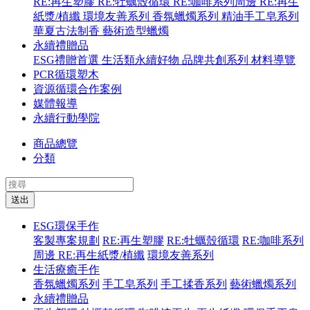
RE:再生塑膠
RE:牡蠣殼循環
RE:咖啡系列周邊
RE:再生
紙漿/植纖
環境友善系列
香氛蠟燭系列
精油手工皂系列
華夏古法制香
藝術造型蠟燭
永續禮贈品
ESG禮贈首選
生活類永續好物
品牌共創系列
材料導覽
PCR循環塑木
資源循環合作案例
媒體報導
永續行動學院
商品總覽
分類
送出
ESG環保手作
客製專案規劃
RE:再生塑膠
RE:牡蠣殼循環
RE:咖啡系列
周邊
RE:再生紙漿/植纖
環境友善系列
生活療癒手作
香氛蠟燭系列
手工皂系列
手工揉香系列
藝術蠟燭系列
永續禮贈品