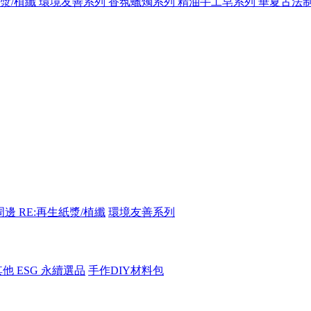
紙漿/植纖
環境友善系列
香氛蠟燭系列
精油手工皂系列
華夏古法
周邊
RE:再生紙漿/植纖
環境友善系列
其他 ESG 永續選品
手作DIY材料包