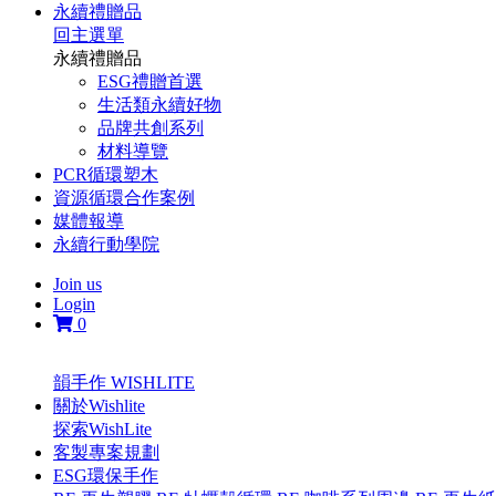
永續禮贈品
回主選單
永續禮贈品
ESG禮贈首選
生活類永續好物
品牌共創系列
材料導覽
PCR循環塑木
資源循環合作案例
媒體報導
永續行動學院
Join us
Login
0
韻手作 WISHLITE
關於Wishlite
探索WishLite
客製專案規劃
ESG環保手作