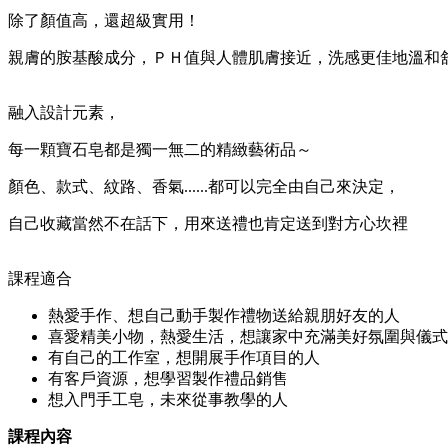
除了顏值高，還超級實用！
親膚的胺基酸成分，ＰＨ值與人體肌膚接近，洗感更佳地溫和
融入設計元素，
每一顆寶石皂都是獨一無二的精緻藝術品～
顏色、款式、紋路、香氣......都可以完全由自己來決定，
自己收藏當然不在話下，用來送禮也肯定送到對方心坎裡
課程適合
熱愛手作、想自己動手製作禮物送給親朋好友的人
喜愛精美小物，熱愛生活，想讓家中充滿美好氛圍與儀式
有自己的工作室，想開展手作項目的人
有客戶資源，想學習製作禮品銷售
想入門手工皂，未來從事教學的人
課程內容