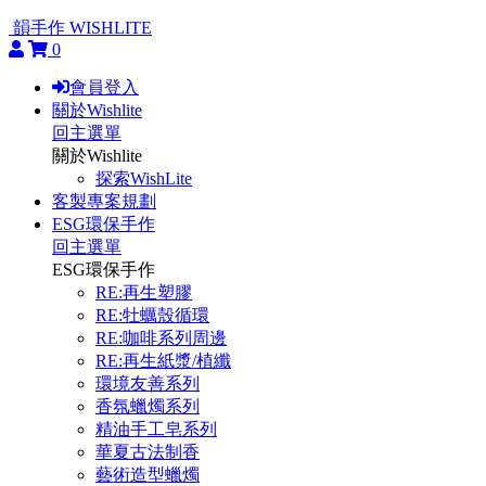
韻手作 WISHLITE
0
會員登入
關於Wishlite
回主選單
關於Wishlite
探索WishLite
客製專案規劃
ESG環保手作
回主選單
ESG環保手作
RE:再生塑膠
RE:牡蠣殼循環
RE:咖啡系列周邊
RE:再生紙漿/植纖
環境友善系列
香氛蠟燭系列
精油手工皂系列
華夏古法制香
藝術造型蠟燭