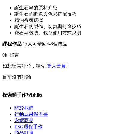
誕生石皂的原料介紹
誕生石的調色與色彩搭配技巧
精油香氛選擇
誕生石的製作、切割與打磨技巧
寶石皂包裝、包存使用方式說明
課程作品
每人可帶回4-6個成品
0
則留言
如想留言評分，請先
登入會員
！
目前沒有評論
探索韻手作Wishlite
關於我們
行動成果報告書
永續商品
ESG環保手作
商品訂購