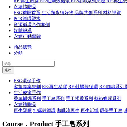
RE:再生塑膠
RE:牡蠣殼循環
RE:咖啡系列周邊
RE:再生
永續禮贈品
ESG禮贈首選
生活類永續好物
品牌共創系列
材料導覽
PCR循環塑木
資源循環合作案例
媒體報導
永續行動學院
商品總覽
分類
送出
ESG環保手作
客製專案規劃
RE:再生塑膠
RE:牡蠣殼循環
RE:咖啡系列
生活療癒手作
香氛蠟燭系列
手工皂系列
手工揉香系列
藝術蠟燭系列
永續禮贈品
再生塑膠
牡蠣殼循環
咖啡渣再生
再生紙纖
環保手工皂
Course．Product
手工皂系列