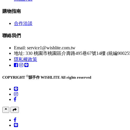
購物指南
合作洽談
聯絡我們
Email:
service1@wishlite.com.tw
地址: 330 桃園市桃園區介壽路495巷67號14樓 (統編900255
隱私權政策
©
COPYRIGHT
韻手作 WISHLITE All rights reserved