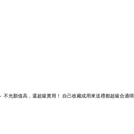
 不光顏值高，還超級實用！ 自己收藏或用來送禮都超級合適唷