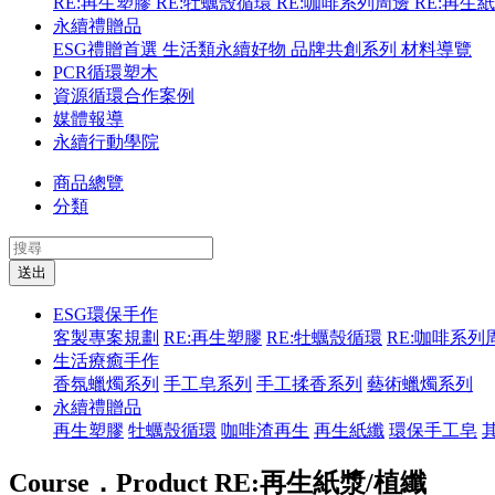
RE:再生塑膠
RE:牡蠣殼循環
RE:咖啡系列周邊
RE:再生
永續禮贈品
ESG禮贈首選
生活類永續好物
品牌共創系列
材料導覽
PCR循環塑木
資源循環合作案例
媒體報導
永續行動學院
商品總覽
分類
送出
ESG環保手作
客製專案規劃
RE:再生塑膠
RE:牡蠣殼循環
RE:咖啡系列
生活療癒手作
香氛蠟燭系列
手工皂系列
手工揉香系列
藝術蠟燭系列
永續禮贈品
再生塑膠
牡蠣殼循環
咖啡渣再生
再生紙纖
環保手工皂
Course．Product
RE:再生紙漿/植纖