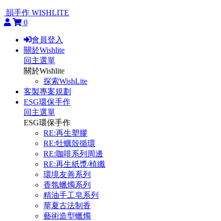
韻手作 WISHLITE
0
會員登入
關於Wishlite
回主選單
關於Wishlite
探索WishLite
客製專案規劃
ESG環保手作
回主選單
ESG環保手作
RE:再生塑膠
RE:牡蠣殼循環
RE:咖啡系列周邊
RE:再生紙漿/植纖
環境友善系列
香氛蠟燭系列
精油手工皂系列
華夏古法制香
藝術造型蠟燭