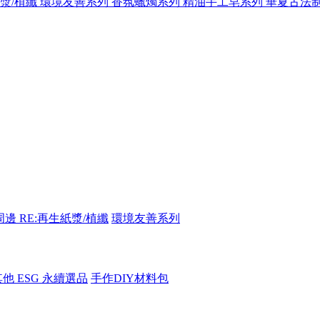
紙漿/植纖
環境友善系列
香氛蠟燭系列
精油手工皂系列
華夏古法
周邊
RE:再生紙漿/植纖
環境友善系列
其他 ESG 永續選品
手作DIY材料包