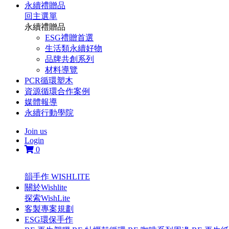
永續禮贈品
回主選單
永續禮贈品
ESG禮贈首選
生活類永續好物
品牌共創系列
材料導覽
PCR循環塑木
資源循環合作案例
媒體報導
永續行動學院
Join us
Login
0
韻手作 WISHLITE
關於Wishlite
探索WishLite
客製專案規劃
ESG環保手作