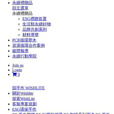
永續禮贈品
回主選單
永續禮贈品
ESG禮贈首選
生活類永續好物
品牌共創系列
材料導覽
PCR循環塑木
資源循環合作案例
媒體報導
永續行動學院
Join us
Login
0
韻手作 WISHLITE
關於Wishlite
探索WishLite
客製專案規劃
ESG環保手作