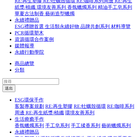
RE:再生塑膠
RE:牡蠣殼循環
RE:咖啡系列周邊
RE:再生
紙漿/植纖
環境友善系列
香氛蠟燭系列
精油手工皂系列
華夏古法制香
藝術造型蠟燭
永續禮贈品
ESG禮贈首選
生活類永續好物
品牌共創系列
材料導覽
PCR循環塑木
資源循環合作案例
媒體報導
永續行動學院
商品總覽
分類
送出
ESG環保手作
客製專案規劃
RE:再生塑膠
RE:牡蠣殼循環
RE:咖啡系列
周邊
RE:再生紙漿/植纖
環境友善系列
生活療癒手作
香氛蠟燭系列
手工皂系列
手工揉香系列
藝術蠟燭系列
永續禮贈品