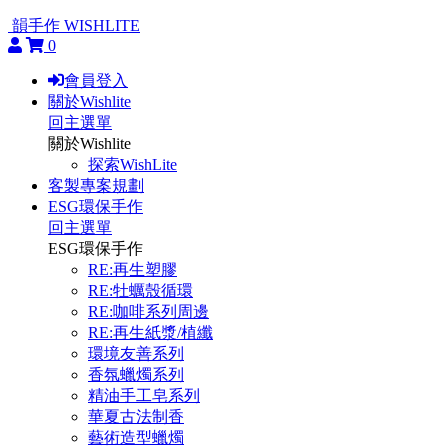
韻手作 WISHLITE
0
會員登入
關於Wishlite
回主選單
關於Wishlite
探索WishLite
客製專案規劃
ESG環保手作
回主選單
ESG環保手作
RE:再生塑膠
RE:牡蠣殼循環
RE:咖啡系列周邊
RE:再生紙漿/植纖
環境友善系列
香氛蠟燭系列
精油手工皂系列
華夏古法制香
藝術造型蠟燭