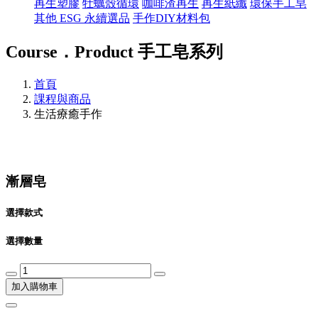
再生塑膠
牡蠣殼循環
咖啡渣再生
再生紙纖
環保手工皂
其他 ESG 永續選品
手作DIY材料包
Course．Product
手工皂系列
首頁
課程與商品
生活療癒手作
漸層皂
選擇款式
選擇數量
加入購物車