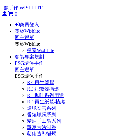
韻手作 WISHLITE
0
會員登入
關於Wishlite
回主選單
關於Wishlite
探索WishLite
客製專案規劃
ESG環保手作
回主選單
ESG環保手作
RE:再生塑膠
RE:牡蠣殼循環
RE:咖啡系列周邊
RE:再生紙漿/植纖
環境友善系列
香氛蠟燭系列
精油手工皂系列
華夏古法制香
藝術造型蠟燭