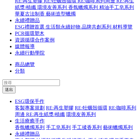
RE:再生塑膠
RE:牡蠣殼循環
RE:咖啡系列周邊
RE:再生
紙漿/植纖
環境友善系列
香氛蠟燭系列
精油手工皂系列
華夏古法制香
藝術造型蠟燭
永續禮贈品
ESG禮贈首選
生活類永續好物
品牌共創系列
材料導覽
PCR循環塑木
資源循環合作案例
媒體報導
永續行動學院
商品總覽
分類
送出
ESG環保手作
客製專案規劃
RE:再生塑膠
RE:牡蠣殼循環
RE:咖啡系列
周邊
RE:再生紙漿/植纖
環境友善系列
生活療癒手作
香氛蠟燭系列
手工皂系列
手工揉香系列
藝術蠟燭系列
永續禮贈品