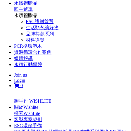
永續禮贈品
回主選單
永續禮贈品
ESG禮贈首選
生活類永續好物
品牌共創系列
材料導覽
PCR循環塑木
資源循環合作案例
媒體報導
永續行動學院
Join us
Login
0
韻手作 WISHLITE
關於Wishlite
探索WishLite
客製專案規劃
ESG環保手作