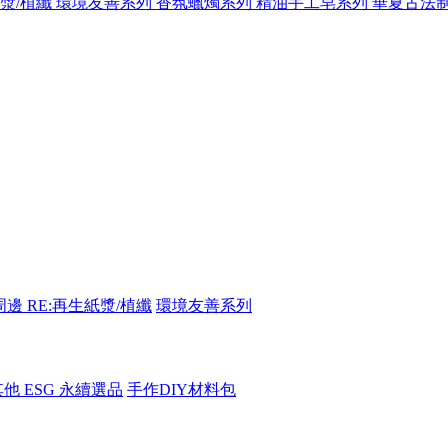
紙漿/植纖
環境友善系列
香氛蠟燭系列
精油手工皂系列
華夏古法
周邊
RE:再生紙漿/植纖
環境友善系列
其他 ESG 永續選品
手作DIY材料包