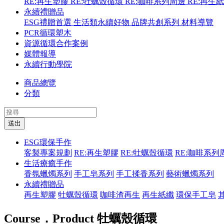
RE:再生塑膠
RE:牡蠣殼循環
RE:咖啡系列周邊
RE:再生
永續禮贈品
ESG禮贈首選
生活類永續好物
品牌共創系列
材料導覽
PCR循環塑木
資源循環合作案例
媒體報導
永續行動學院
商品總覽
分類
送出
ESG環保手作
客製專案規劃
RE:再生塑膠
RE:牡蠣殼循環
RE:咖啡系列
生活療癒手作
香氛蠟燭系列
手工皂系列
手工揉香系列
藝術蠟燭系列
永續禮贈品
再生塑膠
牡蠣殼循環
咖啡渣再生
再生紙纖
環保手工皂
Course．Product
牡蠣殼循環