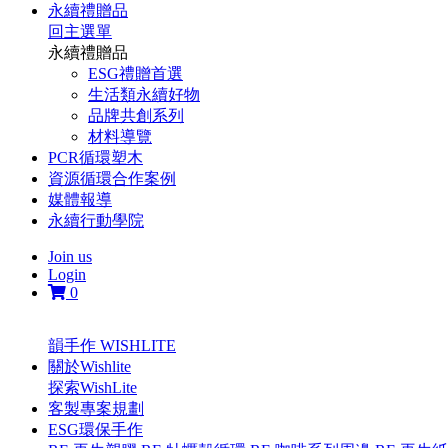
永續禮贈品
回主選單
永續禮贈品
ESG禮贈首選
生活類永續好物
品牌共創系列
材料導覽
PCR循環塑木
資源循環合作案例
媒體報導
永續行動學院
Join us
Login
0
韻手作 WISHLITE
關於Wishlite
探索WishLite
客製專案規劃
ESG環保手作