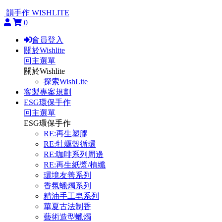
韻手作 WISHLITE
0
會員登入
關於Wishlite
回主選單
關於Wishlite
探索WishLite
客製專案規劃
ESG環保手作
回主選單
ESG環保手作
RE:再生塑膠
RE:牡蠣殼循環
RE:咖啡系列周邊
RE:再生紙漿/植纖
環境友善系列
香氛蠟燭系列
精油手工皂系列
華夏古法制香
藝術造型蠟燭