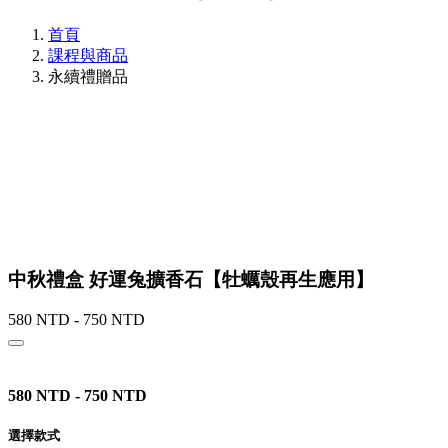
首頁
課程與商品
永續禮贈品
中秋禮盒 好運兔擴香石【牡蠣殼再生應用】
580 NTD - 750 NTD
580 NTD - 750 NTD
選擇款式