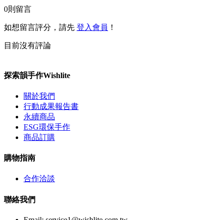
0
則留言
如想留言評分，請先
登入會員
！
目前沒有評論
探索韻手作Wishlite
關於我們
行動成果報告書
永續商品
ESG環保手作
商品訂購
購物指南
合作洽談
聯絡我們
Email:
service1@wishlite.com.tw