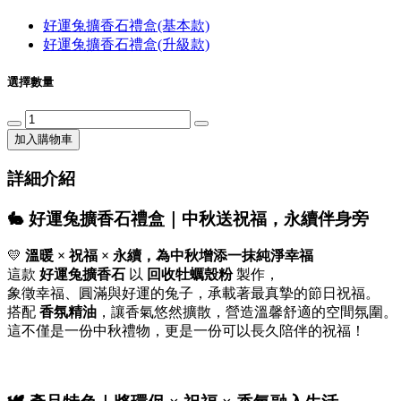
好運兔擴香石禮盒(基本款)
好運兔擴香石禮盒(升級款)
選擇數量
加入購物車
詳細介紹
🐇 好運兔擴香石禮盒｜中秋送祝福，永續伴身旁
💛
溫暖 × 祝福 × 永續，為中秋增添一抹純淨幸福
這款
好運兔擴香石
以
回收牡蠣殼粉
製作，
象徵幸福、圓滿與好運的兔子，承載著最真摯的節日祝福。
搭配
香氛精油
，讓香氣悠然擴散，營造溫馨舒適的空間氛圍。
這不僅是一份中秋禮物，更是一份可以長久陪伴的祝福！