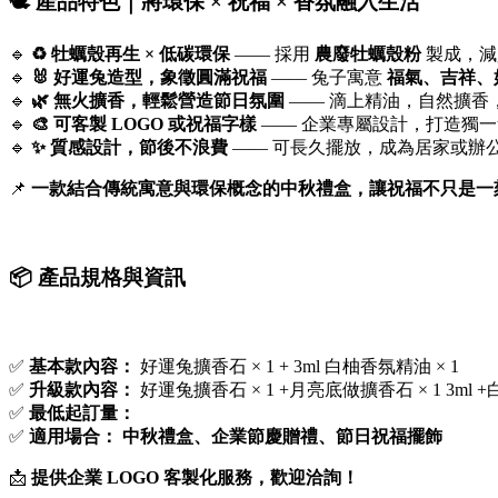
🕊️ 產品特色｜將環保 × 祝福 × 香氛融入生活
🔹
♻️ 牡蠣殼再生 × 低碳環保
—— 採用
農廢牡蠣殼粉
製成，減
🔹
🐰 好運兔造型，象徵圓滿祝福
—— 兔子寓意
福氣、吉祥、
🔹
🌿 無火擴香，輕鬆營造節日氛圍
—— 滴上精油，自然擴香
🔹
🎨 可客製 LOGO 或祝福字樣
—— 企業專屬設計，打造獨
🔹
✨ 質感設計，節後不浪費
—— 可長久擺放，成為居家或辦
📌
一款結合傳統寓意與環保概念的中秋禮盒，讓祝福不只是一
📦 產品規格與資訊
✅
基本款
內容：
好運兔擴香石 × 1 + 3ml 白柚香氛精油 × 1
✅
升級款
內容：
好運兔擴香石 × 1 +月亮底做擴香石 × 1 3ml +
✅
最低起訂量：
✅
適用場合：
中秋禮盒、企業節慶贈禮、節日祝福擺飾
📩
提供企業 LOGO 客製化服務，歡迎洽詢！