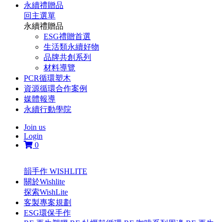
永續禮贈品
回主選單
永續禮贈品
ESG禮贈首選
生活類永續好物
品牌共創系列
材料導覽
PCR循環塑木
資源循環合作案例
媒體報導
永續行動學院
Join us
Login
0
韻手作 WISHLITE
關於Wishlite
探索WishLite
客製專案規劃
ESG環保手作