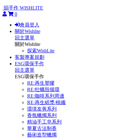
韻手作 WISHLITE
0
會員登入
關於Wishlite
回主選單
關於Wishlite
探索WishLite
客製專案規劃
ESG環保手作
回主選單
ESG環保手作
RE:再生塑膠
RE:牡蠣殼循環
RE:咖啡系列周邊
RE:再生紙漿/植纖
環境友善系列
香氛蠟燭系列
精油手工皂系列
華夏古法制香
藝術造型蠟燭