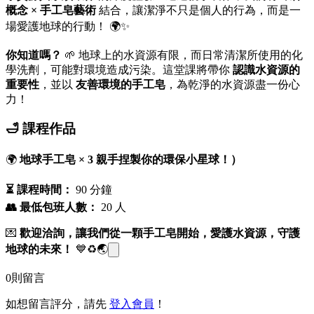
概念 × 手工皂藝術
結合，讓潔淨不只是個人的行為，而是一
場愛護地球的行動！ 🌍✨
你知道嗎？
🌱 地球上的水資源有限，而日常清潔所使用的化
學洗劑，可能對環境造成污染。這堂課將帶你
認識水資源的
重要性
，並以
友善環境的手工皂
，為乾淨的水資源盡一份心
力！
🛁 課程作品
🌍
地球手工皂 × 3 親手捏製你的環保小星球！）
⏳ 課程時間：
90 分鐘
👥 最低包班人數：
20 人
💌
歡迎洽詢，讓我們從一顆手工皂開始，愛護水資源，守護
地球的未來！
💙♻️🌏
0
則留言
如想留言評分，請先
登入會員
！