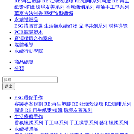
RE:再生塑膠
RE:牡蠣殼循環
RE:咖啡系列周邊
RE:再生
紙漿/植纖
環境友善系列
香氛蠟燭系列
精油手工皂系列
華夏古法制香
藝術造型蠟燭
永續禮贈品
ESG禮贈首選
生活類永續好物
品牌共創系列
材料導覽
PCR循環塑木
資源循環合作案例
媒體報導
永續行動學院
商品總覽
分類
送出
ESG環保手作
客製專案規劃
RE:再生塑膠
RE:牡蠣殼循環
RE:咖啡系列
周邊
RE:再生紙漿/植纖
環境友善系列
生活療癒手作
香氛蠟燭系列
手工皂系列
手工揉香系列
藝術蠟燭系列
永續禮贈品