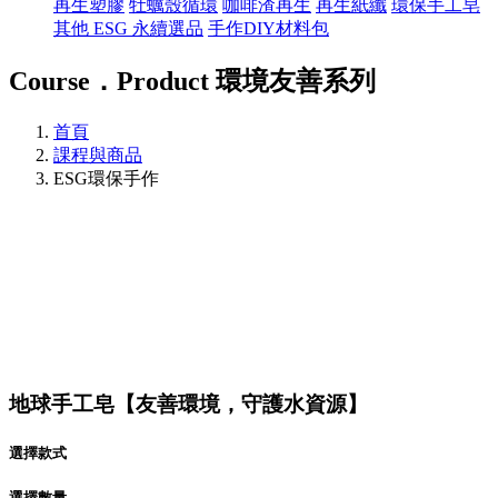
再生塑膠
牡蠣殼循環
咖啡渣再生
再生紙纖
環保手工皂
其他 ESG 永續選品
手作DIY材料包
Course．Product
環境友善系列
首頁
課程與商品
ESG環保手作
地球手工皂【友善環境，守護水資源】
選擇款式
選擇數量