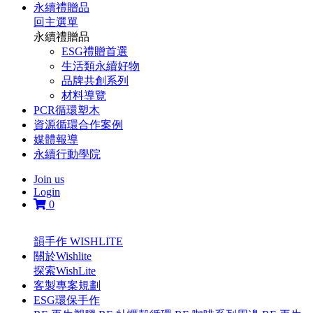
永續禮贈品
回主選單
永續禮贈品
ESG禮贈首選
生活類永續好物
品牌共創系列
材料導覽
PCR循環塑木
資源循環合作案例
媒體報導
永續行動學院
Join us
Login
0
韻手作 WISHLITE
關於Wishlite
探索WishLite
客製專案規劃
ESG環保手作