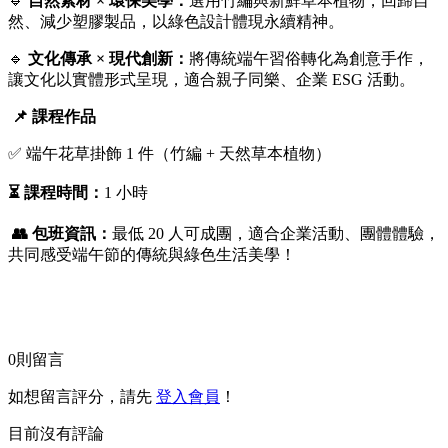
🔹
自然素材 × 環保美學：
選用竹編與新鮮草本植物，回歸自
然、減少塑膠製品，以綠色設計體現永續精神。
🔹
文化傳承 × 現代創新：
將傳統端午習俗轉化為創意手作，
讓文化以實體形式呈現，適合親子同樂、企業 ESG 活動。
📌 課程作品
✅ 端午花草掛飾 1 件（竹編 + 天然草本植物）
⏳ 課程時間：
1 小時
👥 包班資訊：
最低 20 人可成團，適合企業活動、團體體驗，
共同感受端午節的傳統與綠色生活美學！
0
則留言
如想留言評分，請先
登入會員
！
目前沒有評論