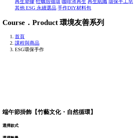
再生塑膠
牡蠣殼循環
咖啡渣再生
再生紙纖
環保手工皂
其他 ESG 永續選品
手作DIY材料包
Course．Product
環境友善系列
首頁
課程與商品
ESG環保手作
端午節掛飾【竹藝文化・自然循環】
選擇款式
選擇數量