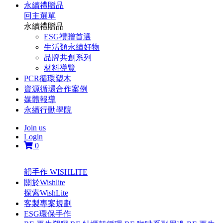
永續禮贈品
回主選單
永續禮贈品
ESG禮贈首選
生活類永續好物
品牌共創系列
材料導覽
PCR循環塑木
資源循環合作案例
媒體報導
永續行動學院
Join us
Login
0
韻手作 WISHLITE
關於Wishlite
探索WishLite
客製專案規劃
ESG環保手作