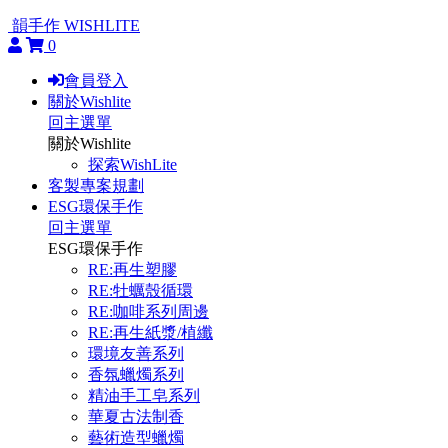
韻手作 WISHLITE
0
會員登入
關於Wishlite
回主選單
關於Wishlite
探索WishLite
客製專案規劃
ESG環保手作
回主選單
ESG環保手作
RE:再生塑膠
RE:牡蠣殼循環
RE:咖啡系列周邊
RE:再生紙漿/植纖
環境友善系列
香氛蠟燭系列
精油手工皂系列
華夏古法制香
藝術造型蠟燭