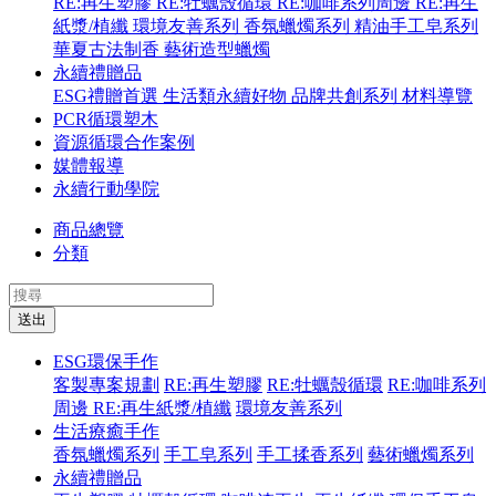
RE:再生塑膠
RE:牡蠣殼循環
RE:咖啡系列周邊
RE:再生
紙漿/植纖
環境友善系列
香氛蠟燭系列
精油手工皂系列
華夏古法制香
藝術造型蠟燭
永續禮贈品
ESG禮贈首選
生活類永續好物
品牌共創系列
材料導覽
PCR循環塑木
資源循環合作案例
媒體報導
永續行動學院
商品總覽
分類
送出
ESG環保手作
客製專案規劃
RE:再生塑膠
RE:牡蠣殼循環
RE:咖啡系列
周邊
RE:再生紙漿/植纖
環境友善系列
生活療癒手作
香氛蠟燭系列
手工皂系列
手工揉香系列
藝術蠟燭系列
永續禮贈品