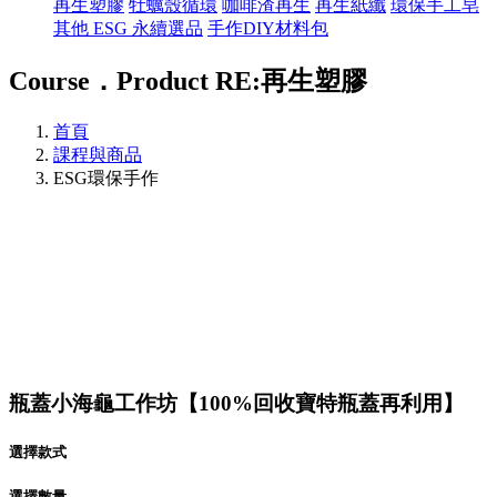
再生塑膠
牡蠣殼循環
咖啡渣再生
再生紙纖
環保手工皂
其他 ESG 永續選品
手作DIY材料包
Course．Product
RE:再生塑膠
首頁
課程與商品
ESG環保手作
瓶蓋小海龜工作坊【100%回收寶特瓶蓋再利用】
選擇款式
選擇數量