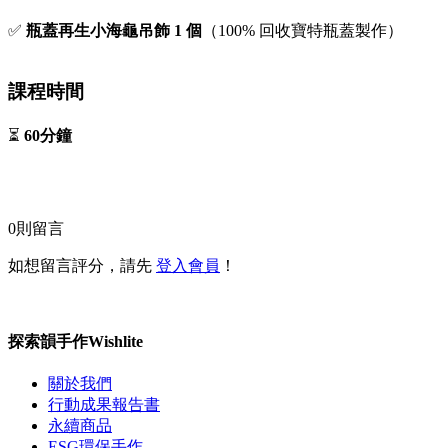
✅
瓶蓋再生小海龜吊飾 1 個
（100% 回收寶特瓶蓋製作）
課程時間
⏳
60分鐘
0
則留言
如想留言評分，請先
登入會員
！
探索韻手作Wishlite
關於我們
行動成果報告書
永續商品
ESG環保手作