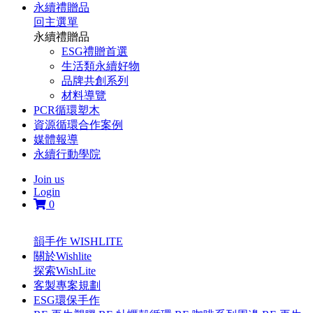
永續禮贈品
回主選單
永續禮贈品
ESG禮贈首選
生活類永續好物
品牌共創系列
材料導覽
PCR循環塑木
資源循環合作案例
媒體報導
永續行動學院
Join us
Login
0
韻手作 WISHLITE
關於Wishlite
探索WishLite
客製專案規劃
ESG環保手作