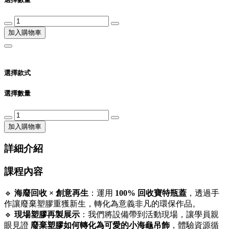
加入購物車
選擇款式
選擇數量
加入購物車
詳細介紹
課程內容
🔹
海廢回收 × 創意再生
：運用
100% 回收寶特瓶蓋
，透過手
作讓廢棄塑膠重獲新生，轉化為意義非凡的環保作品。
🔹
現場塑膠再製展示
：我們將設備帶到活動現場，讓學員親
眼見證
廢棄塑膠如何轉化為可愛的小海龜吊飾
，體驗資源循