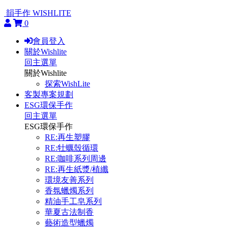
韻手作 WISHLITE
0
會員登入
關於Wishlite
回主選單
關於Wishlite
探索WishLite
客製專案規劃
ESG環保手作
回主選單
ESG環保手作
RE:再生塑膠
RE:牡蠣殼循環
RE:咖啡系列周邊
RE:再生紙漿/植纖
環境友善系列
香氛蠟燭系列
精油手工皂系列
華夏古法制香
藝術造型蠟燭