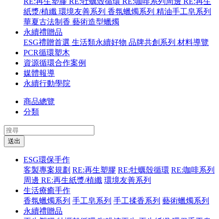
RE:再生塑膠
RE:牡蠣殼循環
RE:咖啡系列周邊
RE:再生
紙漿/植纖
環境友善系列
香氛蠟燭系列
精油手工皂系列
華夏古法制香
藝術造型蠟燭
永續禮贈品
ESG禮贈首選
生活類永續好物
品牌共創系列
材料導覽
PCR循環塑木
資源循環合作案例
媒體報導
永續行動學院
商品總覽
分類
送出
ESG環保手作
客製專案規劃
RE:再生塑膠
RE:牡蠣殼循環
RE:咖啡系列
周邊
RE:再生紙漿/植纖
環境友善系列
生活療癒手作
香氛蠟燭系列
手工皂系列
手工揉香系列
藝術蠟燭系列
永續禮贈品