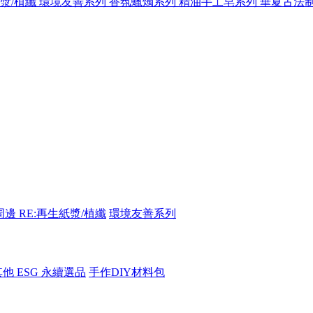
紙漿/植纖
環境友善系列
香氛蠟燭系列
精油手工皂系列
華夏古法
周邊
RE:再生紙漿/植纖
環境友善系列
其他 ESG 永續選品
手作DIY材料包