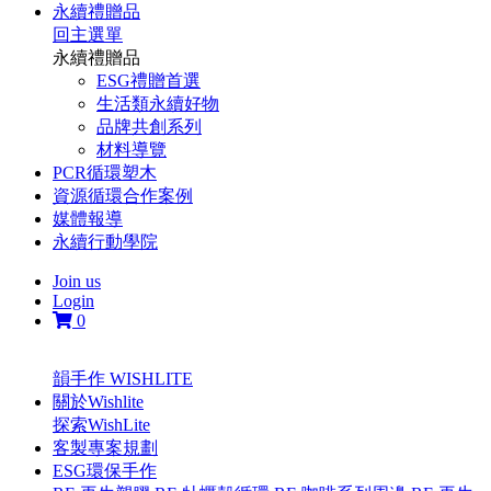
永續禮贈品
回主選單
永續禮贈品
ESG禮贈首選
生活類永續好物
品牌共創系列
材料導覽
PCR循環塑木
資源循環合作案例
媒體報導
永續行動學院
Join us
Login
0
韻手作 WISHLITE
關於Wishlite
探索WishLite
客製專案規劃
ESG環保手作