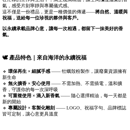
氣，感受片刻寧靜與專屬儀式感。
這不僅是一份禮品，更是一種價值的傳遞——
將自然、溫暖與
祝福，送給每一位珍視的夥伴與客戶。
以永續承載品牌心意，讓每一次相遇，都留下一抹美好的香
氣。
🕊️ 產品特色｜來自海洋的永續祝福
🔹
環保再生 × 細膩手感
—— 牡蠣殼粉製作，讓廢棄資源擁有
新生命
🔹
無火擴香 × 安心使用
—— 不需加熱、不需插電，溫和擴
香，守護你的每一次深呼吸
🔹
可重複使用 × 滴入新香氣
—— 隨心選擇精油，每一天都是
新的開始
🔹
專屬設計 × 客製化雕刻
—— LOGO、祝福字句、品牌標誌
皆可定制，讓心意更具溫度