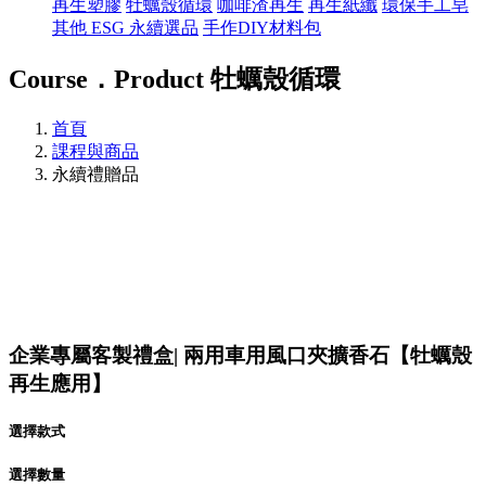
再生塑膠
牡蠣殼循環
咖啡渣再生
再生紙纖
環保手工皂
其他 ESG 永續選品
手作DIY材料包
Course．Product
牡蠣殼循環
首頁
課程與商品
永續禮贈品
企業專屬客製禮盒| 兩用車用風口夾擴香石【牡蠣殼
再生應用】
選擇款式
選擇數量