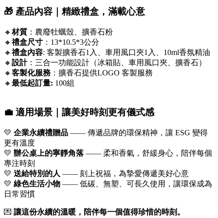
🎁 產品內容｜精緻禮盒，滿載心意
🔸
材質
：農廢牡蠣殼、擴香石粉
🔸
禮盒尺寸
：13*10.5*3公分
🔸
禮盒內容
: 客製擴香石1入、車用風口夾1入、10ml香氛精油
🔸
設計
：三合一功能設計（冰箱貼、車用風口夾、擴香石）
🔸
客製化服務
：擴香石提供LOGO 客製服務
🔸
最低起訂量:
100組
💼 適用場景｜讓美好時刻更有儀式感
💛
企業永續禮贈品
—— 傳遞品牌的環保精神，讓 ESG 變得
更有溫度
💛
辦公桌上的寧靜角落
—— 柔和香氣，舒緩身心，陪伴每個
專注時刻
💛
送給特別的人
—— 刻上祝福，為摯愛傳遞美好心意
💛
綠色生活小物
—— 低碳、無塑、可長久使用，讓環保成為
日常習慣
💌
讓這份永續的溫暖，陪伴每一個值得珍惜的時刻。