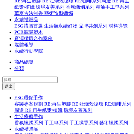
RE:再生塑膠
RE:牡蠣殼循環
RE:咖啡系列周邊
RE:再生
紙漿/植纖
環境友善系列
香氛蠟燭系列
精油手工皂系列
華夏古法制香
藝術造型蠟燭
永續禮贈品
ESG禮贈首選
生活類永續好物
品牌共創系列
材料導覽
PCR循環塑木
資源循環合作案例
媒體報導
永續行動學院
商品總覽
分類
送出
ESG環保手作
客製專案規劃
RE:再生塑膠
RE:牡蠣殼循環
RE:咖啡系列
周邊
RE:再生紙漿/植纖
環境友善系列
生活療癒手作
香氛蠟燭系列
手工皂系列
手工揉香系列
藝術蠟燭系列
永續禮贈品