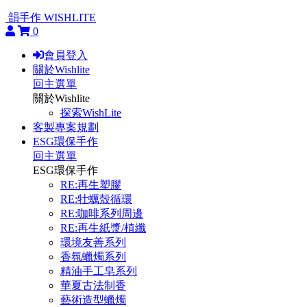
韻手作 WISHLITE
0
會員登入
關於Wishlite
回主選單
關於Wishlite
探索WishLite
客製專案規劃
ESG環保手作
回主選單
ESG環保手作
RE:再生塑膠
RE:牡蠣殼循環
RE:咖啡系列周邊
RE:再生紙漿/植纖
環境友善系列
香氛蠟燭系列
精油手工皂系列
華夏古法制香
藝術造型蠟燭