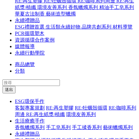
RE:再生塑膠
RE:牡蠣殼循環
RE:咖啡系列周邊
RE:再生
紙漿/植纖
環境友善系列
香氛蠟燭系列
精油手工皂系列
華夏古法制香
藝術造型蠟燭
永續禮贈品
ESG禮贈首選
生活類永續好物
品牌共創系列
材料導覽
PCR循環塑木
資源循環合作案例
媒體報導
永續行動學院
商品總覽
分類
送出
ESG環保手作
客製專案規劃
RE:再生塑膠
RE:牡蠣殼循環
RE:咖啡系列
周邊
RE:再生紙漿/植纖
環境友善系列
生活療癒手作
香氛蠟燭系列
手工皂系列
手工揉香系列
藝術蠟燭系列
永續禮贈品