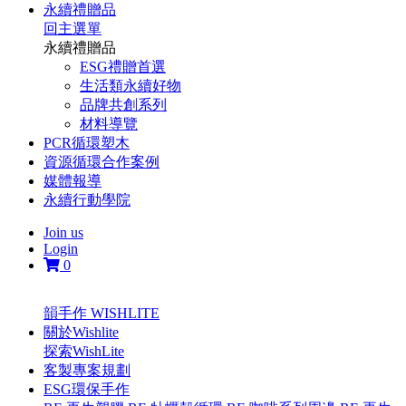
永續禮贈品
回主選單
永續禮贈品
ESG禮贈首選
生活類永續好物
品牌共創系列
材料導覽
PCR循環塑木
資源循環合作案例
媒體報導
永續行動學院
Join us
Login
0
韻手作 WISHLITE
關於Wishlite
探索WishLite
客製專案規劃
ESG環保手作