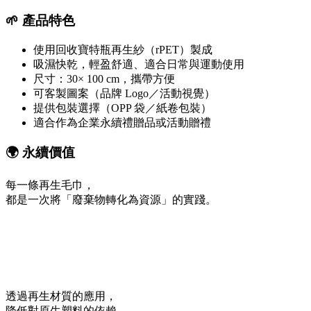
🌱 產品特色
使用回收寶特瓶再生紗（rPET）製成
吸濕快乾，輕盈舒適、適合日常與運動使用
尺寸：30× 100 cm，攜帶方便
可客製圖案（品牌 Logo／活動視覺）
提供包裝選擇（OPP 袋／紙卷包裝）
適合作為企業永續禮贈品或活動贈禮
🌍
永續價值
每一條再生毛巾，
都是一次將「廢棄物轉化為資源」的實踐。
透過再生材質的應用，
降低對原生塑料的依賴，