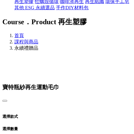
再生塑膠
牡蠣殼循環
咖啡渣再生
再生紙纖
環保手工皂
其他 ESG 永續選品
手作DIY材料包
Course．Product
再生塑膠
首頁
課程與商品
永續禮贈品
寶特瓶紗再生運動毛巾
選擇款式
選擇數量