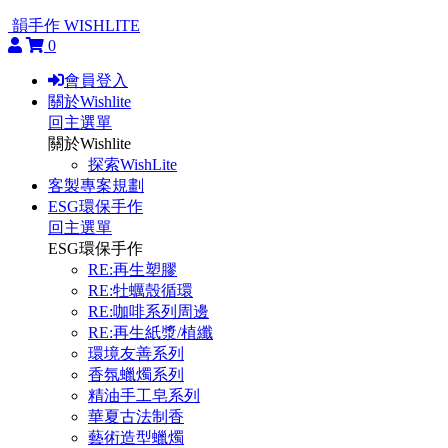
韻手作 WISHLITE
0
會員登入
關於Wishlite
回主選單
關於Wishlite
探索WishLite
客製專案規劃
ESG環保手作
回主選單
ESG環保手作
RE:再生塑膠
RE:牡蠣殼循環
RE:咖啡系列周邊
RE:再生紙漿/植纖
環境友善系列
香氛蠟燭系列
精油手工皂系列
華夏古法制香
藝術造型蠟燭