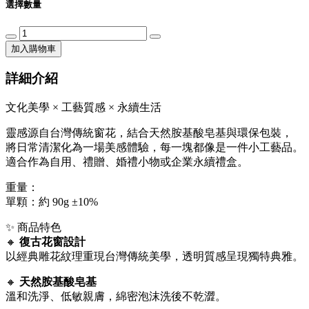
選擇數量
加入購物車
詳細介紹
文化美學 × 工藝質感 × 永續生活
靈感源自台灣傳統窗花，結合天然胺基酸皂基與環保包裝，
將日常清潔化為一場美感體驗，每一塊都像是一件小工藝品。
適合作為自用、禮贈、婚禮小物或企業永續禮盒。
重量：
單顆：約 90g ±10%
✨ 商品特色
🔸
復古花窗設計
以經典雕花紋理重現台灣傳統美學，透明質感呈現獨特典雅。
🔸
天然胺基酸皂基
溫和洗淨、低敏親膚，綿密泡沫洗後不乾澀。