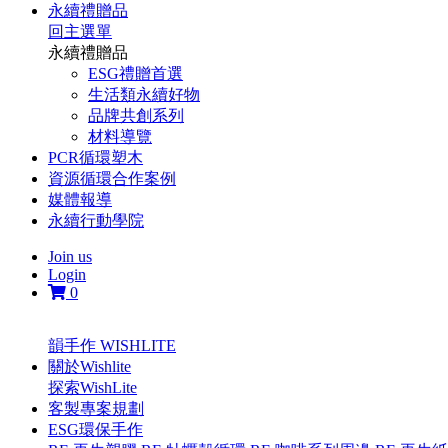
永續禮贈品
回主選單
永續禮贈品
ESG禮贈首選
生活類永續好物
品牌共創系列
材料導覽
PCR循環塑木
資源循環合作案例
媒體報導
永續行動學院
Join us
Login
0
韻手作 WISHLITE
關於Wishlite
探索WishLite
客製專案規劃
ESG環保手作