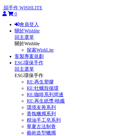
韻手作 WISHLITE
0
會員登入
關於Wishlite
回主選單
關於Wishlite
探索WishLite
客製專案規劃
ESG環保手作
回主選單
ESG環保手作
RE:再生塑膠
RE:牡蠣殼循環
RE:咖啡系列周邊
RE:再生紙漿/植纖
環境友善系列
香氛蠟燭系列
精油手工皂系列
華夏古法制香
藝術造型蠟燭