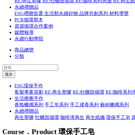
RE:再生塑膠
RE:牡蠣殼循環
RE:咖啡系列周邊
RE:再生
永續禮贈品
ESG禮贈首選
生活類永續好物
品牌共創系列
材料導覽
PCR循環塑木
資源循環合作案例
媒體報導
永續行動學院
商品總覽
分類
送出
ESG環保手作
客製專案規劃
RE:再生塑膠
RE:牡蠣殼循環
RE:咖啡系列
生活療癒手作
香氛蠟燭系列
手工皂系列
手工揉香系列
藝術蠟燭系列
永續禮贈品
再生塑膠
牡蠣殼循環
咖啡渣再生
再生紙纖
環保手工皂
Course．Product
環保手工皂