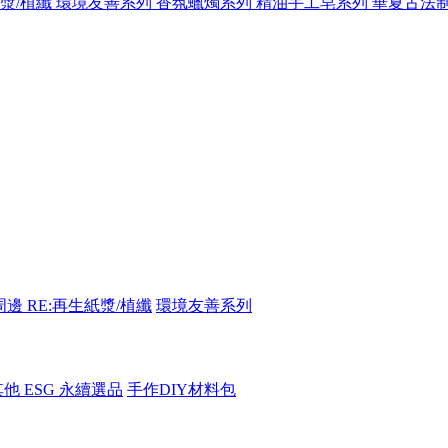
紙漿/植纖
環境友善系列
香氛蠟燭系列
精油手工皂系列
華夏古法
周邊
RE:再生紙漿/植纖
環境友善系列
其他 ESG 永續選品
手作DIY材料包