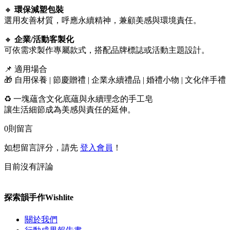
🔸
環保減塑包裝
選用友善材質，呼應永續精神，兼顧美感與環境責任。
🔸
企業/活動客製化
可依需求製作專屬款式，搭配品牌標誌或活動主題設計。
📌 適用場合
🎁 自用保養 | 節慶贈禮 | 企業永續禮品 | 婚禮小物 | 文化伴手禮
♻️ 一塊蘊含文化底蘊與永續理念的手工皂
讓生活細節成為美感與責任的延伸。
0
則留言
如想留言評分，請先
登入會員
！
目前沒有評論
探索韻手作Wishlite
關於我們