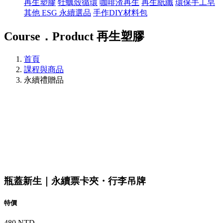
再生塑膠
牡蠣殼循環
咖啡渣再生
再生紙纖
環保手工皂
其他 ESG 永續選品
手作DIY材料包
Course．Product
再生塑膠
首頁
課程與商品
永續禮贈品
瓶蓋新生｜永續票卡夾・行李吊牌
特價
480 NTD