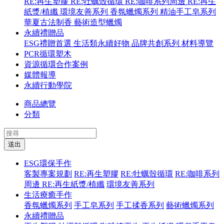
RE:再生塑膠
RE:牡蠣殼循環
RE:咖啡系列周邊
RE:再生
紙漿/植纖
環境友善系列
香氛蠟燭系列
精油手工皂系列
華夏古法制香
藝術造型蠟燭
永續禮贈品
ESG禮贈首選
生活類永續好物
品牌共創系列
材料導覽
PCR循環塑木
資源循環合作案例
媒體報導
永續行動學院
商品總覽
分類
送出
ESG環保手作
客製專案規劃
RE:再生塑膠
RE:牡蠣殼循環
RE:咖啡系列
周邊
RE:再生紙漿/植纖
環境友善系列
生活療癒手作
香氛蠟燭系列
手工皂系列
手工揉香系列
藝術蠟燭系列
永續禮贈品