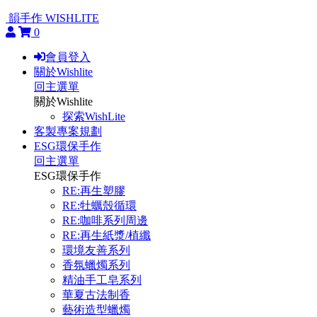
韻手作 WISHLITE
0
會員登入
關於Wishlite
回主選單
關於Wishlite
探索WishLite
客製專案規劃
ESG環保手作
回主選單
ESG環保手作
RE:再生塑膠
RE:牡蠣殼循環
RE:咖啡系列周邊
RE:再生紙漿/植纖
環境友善系列
香氛蠟燭系列
精油手工皂系列
華夏古法制香
藝術造型蠟燭