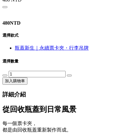
480NTD
選擇款式
瓶蓋新生｜永續票卡夾・行李吊牌
選擇數量
加入購物車
詳細介紹
從回收瓶蓋到日常風景
每一個票卡夾，
都是由回收瓶蓋重新製作而成。