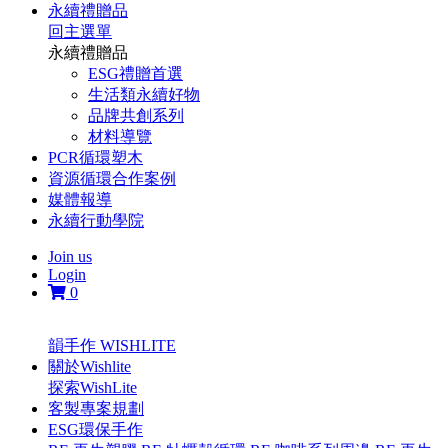
永續禮贈品
回主選單
永續禮贈品
ESG禮贈首選
生活類永續好物
品牌共創系列
材料導覽
PCR循環塑木
資源循環合作案例
媒體報導
永續行動學院
Join us
Login
0
韻手作 WISHLITE
關於Wishlite
探索WishLite
客製專案規劃
ESG環保手作