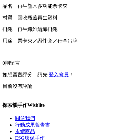
品名｜再生塑木多功能票卡夾
材質｜回收瓶蓋再生塑料
掛繩｜再生纖維編織掛繩
用途｜票卡夾／證件套／行李吊牌
0
則留言
如想留言評分，請先
登入會員
！
目前沒有評論
探索韻手作Wishlite
關於我們
行動成果報告書
永續商品
ESG環保手作