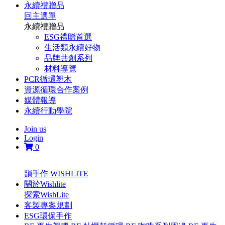
永續禮贈品
回主選單
永續禮贈品
ESG禮贈首選
生活類永續好物
品牌共創系列
材料導覽
PCR循環塑木
資源循環合作案例
媒體報導
永續行動學院
Join us
Login
0
韻手作 WISHLITE
關於Wishlite
探索WishLite
客製專案規劃
ESG環保手作