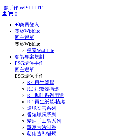
韻手作 WISHLITE
0
會員登入
關於Wishlite
回主選單
關於Wishlite
探索WishLite
客製專案規劃
ESG環保手作
回主選單
ESG環保手作
RE:再生塑膠
RE:牡蠣殼循環
RE:咖啡系列周邊
RE:再生紙漿/植纖
環境友善系列
香氛蠟燭系列
精油手工皂系列
華夏古法制香
藝術造型蠟燭