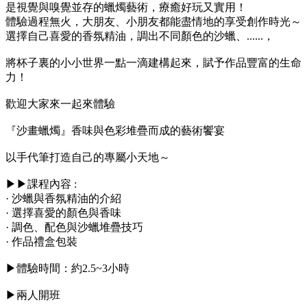
是視覺與嗅覺並存的蠟燭藝術，療癒好玩又實用！
體驗過程無火，大朋友、小朋友都能盡情地的享受創作時光～
選擇自己喜愛的香氛精油，調出不同顏色的沙蠟、......，
將杯子裏的小小世界一點一滴建構起來，賦予作品豐富的生命
力！
歡迎大家來一起來體驗
『沙畫蠟燭』香味與色彩堆疊而成的藝術饗宴
以手代筆打造自己的專屬小天地～
▶▶課程內容 :
· 沙蠟與香氛精油的介紹
· 選擇喜愛的顏色與香味
· 調色、配色與沙蠟堆疊技巧
· 作品禮盒包裝
▶體驗時間：約2.5~3小時
▶兩人開班