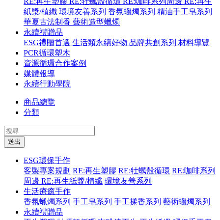
RE:再生塑膠
RE:牡蠣殼循環
RE:咖啡系列周邊
RE:再生
紙漿/植纖
環境友善系列
香氛蠟燭系列
精油手工皂系列
華夏古法制香
藝術造型蠟燭
永續禮贈品
ESG禮贈首選
生活類永續好物
品牌共創系列
材料導覽
PCR循環塑木
資源循環合作案例
媒體報導
永續行動學院
商品總覽
分類
送出
ESG環保手作
客製專案規劃
RE:再生塑膠
RE:牡蠣殼循環
RE:咖啡系列
周邊
RE:再生紙漿/植纖
環境友善系列
生活療癒手作
香氛蠟燭系列
手工皂系列
手工揉香系列
藝術蠟燭系列
永續禮贈品