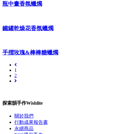
瓶中畫香氛蠟燭
鐵罐乾燥花香氛蠟燭
手摺玫瑰&棒棒糖蠟燭
1
2
探索韻手作Wishlite
關於我們
行動成果報告書
永續商品