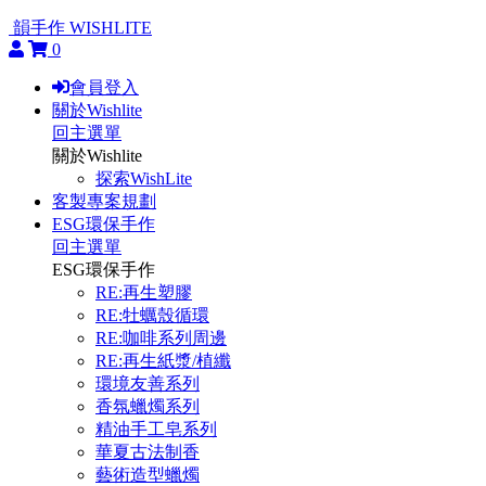
韻手作 WISHLITE
0
會員登入
關於Wishlite
回主選單
關於Wishlite
探索WishLite
客製專案規劃
ESG環保手作
回主選單
ESG環保手作
RE:再生塑膠
RE:牡蠣殼循環
RE:咖啡系列周邊
RE:再生紙漿/植纖
環境友善系列
香氛蠟燭系列
精油手工皂系列
華夏古法制香
藝術造型蠟燭