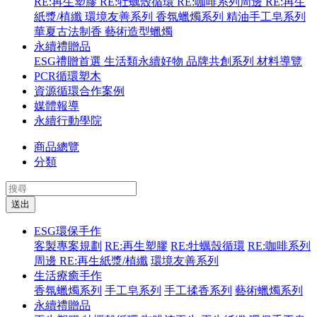
RE:再生塑膠
RE:牡蠣殼循環
RE:咖啡系列周邊
RE:再生
紙漿/植纖
環境友善系列
香氛蠟燭系列
精油手工皂系列
華夏古法制香
藝術造型蠟燭
永續禮贈品
ESG禮贈首選
生活類永續好物
品牌共創系列
材料導覽
PCR循環塑木
資源循環合作案例
媒體報導
永續行動學院
商品總覽
分類
送出
ESG環保手作
客製專案規劃
RE:再生塑膠
RE:牡蠣殼循環
RE:咖啡系列
周邊
RE:再生紙漿/植纖
環境友善系列
生活療癒手作
香氛蠟燭系列
手工皂系列
手工揉香系列
藝術蠟燭系列
永續禮贈品