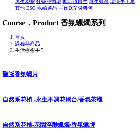
再生塑膠
牡蠣殼循環
咖啡渣再生
再生紙纖
環保手工皂
其他 ESG 永續選品
手作DIY材料包
Course．Product
香氛蠟燭系列
首頁
課程與商品
生活療癒手作
聖誕香氛蠟片
自然系花植 -永生不凋花燭台/香氛茶蠟
自然系花植-花園浮雕蠟燭/香氛蠟牌