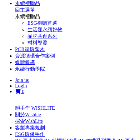
永續禮贈品
回主選單
永續禮贈品
ESG禮贈首選
生活類永續好物
品牌共創系列
材料導覽
PCR循環塑木
資源循環合作案例
媒體報導
永續行動學院
Join us
Login
0
韻手作 WISHLITE
關於Wishlite
探索WishLite
客製專案規劃
ESG環保手作