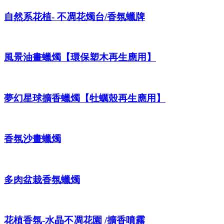
自然系花植- 不凋花燭台/香氛蠟牌
風景油畫蠟燭【環保塑木再生應用】
夢幻星球擴香蠟燭【牡蠣殼再生應用】
香氛沙畫蠟燭
多肉盆栽香氛蠟燭
花植香氛-水晶不凋花園 /擴香噴霧