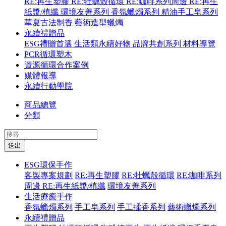
RE:再生塑膠
RE:牡蠣殼循環
RE:咖啡系列周邊
RE:再生
紙漿/植纖
環境友善系列
香氛蠟燭系列
精油手工皂系列
華夏古法制香
藝術造型蠟燭
永續禮贈品
ESG禮贈首選
生活類永續好物
品牌共創系列
材料導覽
PCR循環塑木
資源循環合作案例
媒體報導
永續行動學院
商品總覽
分類
送出
ESG環保手作
客製專案規劃
RE:再生塑膠
RE:牡蠣殼循環
RE:咖啡系列
周邊
RE:再生紙漿/植纖
環境友善系列
生活療癒手作
香氛蠟燭系列
手工皂系列
手工揉香系列
藝術蠟燭系列
永續禮贈品