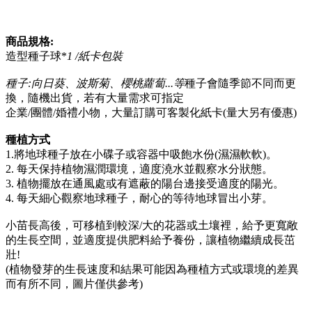
商品規格:
造型種子球*
1 /
紙卡包裝
種子:向日葵、波斯菊、櫻桃蘿蔔...等
種子會隨季節不同而更
換，隨機出貨，若有大量需求可指定
企業/團體/婚禮小物，大量訂購可客製化紙卡(量大另有優惠)
種植方式
1.將地球種子放在小碟子或容器中吸飽水份(濕濕軟軟)。
2. 每天保持植物濕潤環境，適度澆水並觀察水分狀態。
3. 植物擺放在通風處或有遮蔽的陽台邊接受適度的陽光。
4. 每天細心觀察地球種子，耐心的等待地球冒出小芽。
小苗長高後，可移植到較深/大的花器或土壤裡，給予更寬敞
的生長空間，並適度提供肥料給予養份，讓植物繼續成長茁
壯!
(植物發芽的生長速度和結果可能因為種植方式或環境的差異
而有所不同，圖片僅供參考)