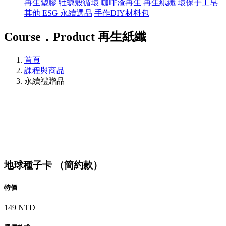
再生塑膠
牡蠣殼循環
咖啡渣再生
再生紙纖
環保手工皂
其他 ESG 永續選品
手作DIY材料包
Course．Product
再生紙纖
首頁
課程與商品
永續禮贈品
地球種子卡 （簡約款）
特價
149 NTD