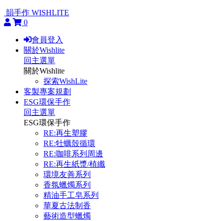
韻手作 WISHLITE
0
會員登入
關於Wishlite
回主選單
關於Wishlite
探索WishLite
客製專案規劃
ESG環保手作
回主選單
ESG環保手作
RE:再生塑膠
RE:牡蠣殼循環
RE:咖啡系列周邊
RE:再生紙漿/植纖
環境友善系列
香氛蠟燭系列
精油手工皂系列
華夏古法制香
藝術造型蠟燭