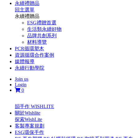
永續禮贈品
回主選單
永續禮贈品
ESG禮贈首選
生活類永續好物
品牌共創系列
材料導覽
PCR循環塑木
資源循環合作案例
媒體報導
永續行動學院
Join us
Login
0
韻手作 WISHLITE
關於Wishlite
探索WishLite
客製專案規劃
ESG環保手作