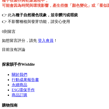
種子在製作與乾燥過程中，
可能會因為時間與環境影響，產生些微「顏色變化」或「看似
👉 此為
種子自然褪色現象，並非髒污或瑕疵
👉 不影響種植與發芽功能，請安心使用
0
則留言
如想留言評分，請先
登入會員
！
目前沒有評論
探索韻手作Wishlite
關於我們
行動成果報告書
永續商品
ESG環保手作
商品訂購
購物指南