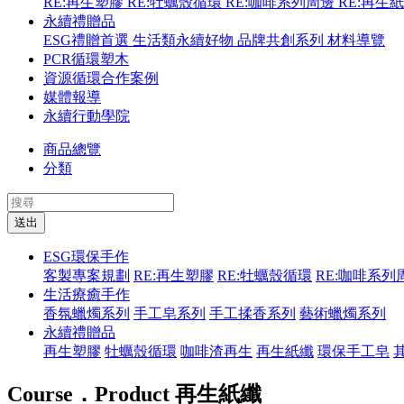
RE:再生塑膠
RE:牡蠣殼循環
RE:咖啡系列周邊
RE:再生
永續禮贈品
ESG禮贈首選
生活類永續好物
品牌共創系列
材料導覽
PCR循環塑木
資源循環合作案例
媒體報導
永續行動學院
商品總覽
分類
送出
ESG環保手作
客製專案規劃
RE:再生塑膠
RE:牡蠣殼循環
RE:咖啡系列
生活療癒手作
香氛蠟燭系列
手工皂系列
手工揉香系列
藝術蠟燭系列
永續禮贈品
再生塑膠
牡蠣殼循環
咖啡渣再生
再生紙纖
環保手工皂
Course．Product
再生紙纖