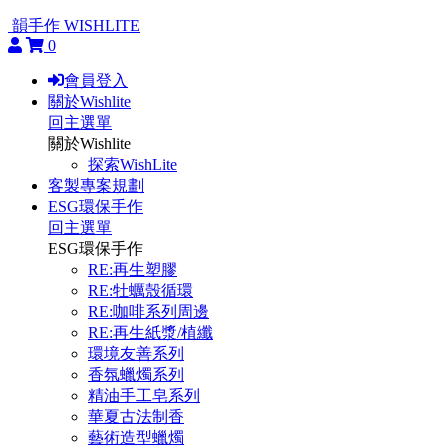
韻手作 WISHLITE
0
會員登入
關於Wishlite
回主選單
關於Wishlite
探索WishLite
客製專案規劃
ESG環保手作
回主選單
ESG環保手作
RE:再生塑膠
RE:牡蠣殼循環
RE:咖啡系列周邊
RE:再生紙漿/植纖
環境友善系列
香氛蠟燭系列
精油手工皂系列
華夏古法制香
藝術造型蠟燭