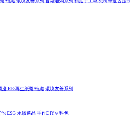
紙漿/植纖
環境友善系列
香氛蠟燭系列
精油手工皂系列
華夏古法
周邊
RE:再生紙漿/植纖
環境友善系列
其他 ESG 永續選品
手作DIY材料包