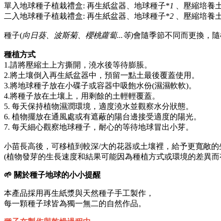
單入地球種子植栽禮盒: 再生紙盆器、地球種子*
1
、壓縮培養土
二入地球種子植栽禮盒: 再生紙盆器、地球種子*
2
、壓縮培養土
種子(
向日葵、波斯菊、櫻桃蘿蔔...等)
會隨季節不同而更換，隨
種植方式
1.請將壓縮土上方撕開，澆水後等待膨脹。
2.將土壤倒入再生紙盆器中，預留一點土最後覆蓋使用。
3.將地球種子放在小碟子或容器中吸飽水份(濕濕軟軟)。
4.將種子放在土壤上，用剩餘的土輕輕覆蓋。
5. 每天保持植物濕潤環境，適度澆水並觀察水分狀態。
6. 植物擺放在通風處或有遮蔽的陽台邊接受適度的陽光。
7. 每天細心觀察地球種子，耐心的等待地球冒出小芽。
小苗長高後，可移植到較深/大的花器或土壤裡，給予更寬敞的
(植物發芽的生長速度和結果可能因為種植方式或環境的差異而
🌱 關於種子地球的小小提醒
本產品採用再生紙漿與天然種子手工製作，
每一顆種子球皆為獨一無二的自然作品。