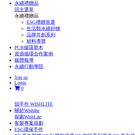
永續禮贈品
回主選單
永續禮贈品
ESG禮贈首選
生活類永續好物
品牌共創系列
材料導覽
PCR循環塑木
資源循環合作案例
媒體報導
永續行動學院
Join us
Login
0
韻手作 WISHLITE
關於Wishlite
探索WishLite
客製專案規劃
ESG環保手作