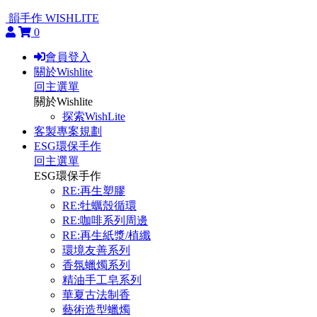
韻手作 WISHLITE
0
會員登入
關於Wishlite
回主選單
關於Wishlite
探索WishLite
客製專案規劃
ESG環保手作
回主選單
ESG環保手作
RE:再生塑膠
RE:牡蠣殼循環
RE:咖啡系列周邊
RE:再生紙漿/植纖
環境友善系列
香氛蠟燭系列
精油手工皂系列
華夏古法制香
藝術造型蠟燭