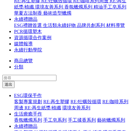
RE:再生塑膠
RE:牡蠣殼循環
RE:咖啡系列周邊
RE:再生
紙漿/植纖
環境友善系列
香氛蠟燭系列
精油手工皂系列
華夏古法制香
藝術造型蠟燭
永續禮贈品
ESG禮贈首選
生活類永續好物
品牌共創系列
材料導覽
PCR循環塑木
資源循環合作案例
媒體報導
永續行動學院
商品總覽
分類
送出
ESG環保手作
客製專案規劃
RE:再生塑膠
RE:牡蠣殼循環
RE:咖啡系列
周邊
RE:再生紙漿/植纖
環境友善系列
生活療癒手作
香氛蠟燭系列
手工皂系列
手工揉香系列
藝術蠟燭系列
永續禮贈品