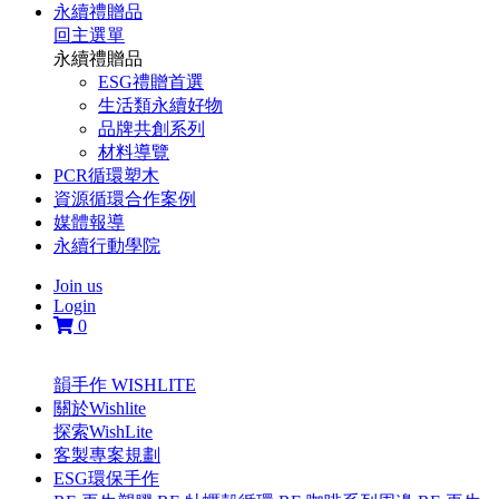
永續禮贈品
回主選單
永續禮贈品
ESG禮贈首選
生活類永續好物
品牌共創系列
材料導覽
PCR循環塑木
資源循環合作案例
媒體報導
永續行動學院
Join us
Login
0
韻手作 WISHLITE
關於Wishlite
探索WishLite
客製專案規劃
ESG環保手作