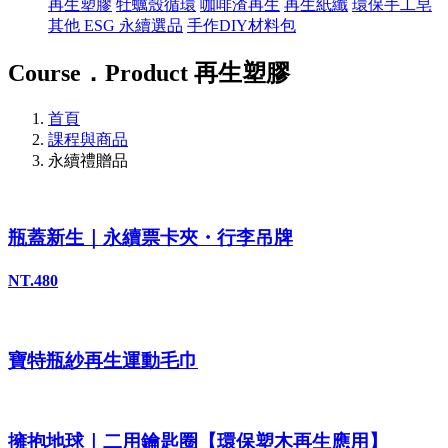
再生塑膠
牡蠣殼循環
咖啡渣再生
再生紙纖
環保手工皂
其他 ESG 永續選品
手作DIY材料包
Course．Product
再生塑膠
首頁
課程與商品
永續禮贈品
瓶蓋新生｜永續票卡夾・行李吊牌
NT.480
寶特瓶紗再生運動毛巾
擁抱地球｜二用鑰匙圈【環保塑木再生應用】