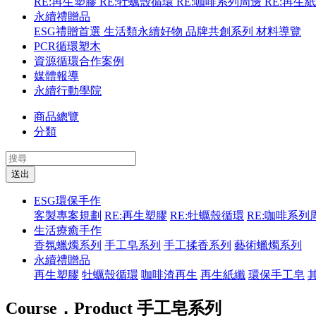
RE:再生塑膠
RE:牡蠣殼循環
RE:咖啡系列周邊
RE:再生
永續禮贈品
ESG禮贈首選
生活類永續好物
品牌共創系列
材料導覽
PCR循環塑木
資源循環合作案例
媒體報導
永續行動學院
商品總覽
分類
送出
ESG環保手作
客製專案規劃
RE:再生塑膠
RE:牡蠣殼循環
RE:咖啡系列
生活療癒手作
香氛蠟燭系列
手工皂系列
手工揉香系列
藝術蠟燭系列
永續禮贈品
再生塑膠
牡蠣殼循環
咖啡渣再生
再生紙纖
環保手工皂
Course．Product
手工皂系列