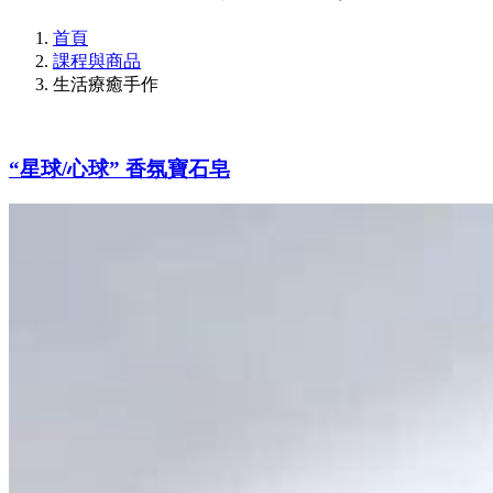
首頁
課程與商品
生活療癒手作
“星球/心球” 香氛寶石皂