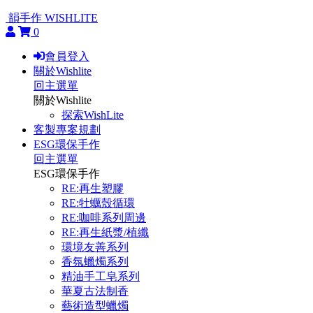
韻手作 WISHLITE
0
會員登入
關於Wishlite
回主選單
關於Wishlite
探索WishLite
客製專案規劃
ESG環保手作
回主選單
ESG環保手作
RE:再生塑膠
RE:牡蠣殼循環
RE:咖啡系列周邊
RE:再生紙漿/植纖
環境友善系列
香氛蠟燭系列
精油手工皂系列
華夏古法制香
藝術造型蠟燭