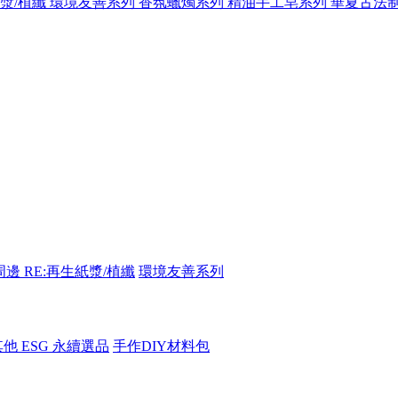
紙漿/植纖
環境友善系列
香氛蠟燭系列
精油手工皂系列
華夏古法
周邊
RE:再生紙漿/植纖
環境友善系列
其他 ESG 永續選品
手作DIY材料包