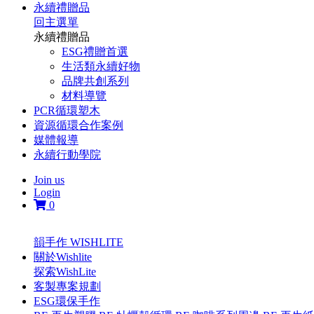
永續禮贈品
回主選單
永續禮贈品
ESG禮贈首選
生活類永續好物
品牌共創系列
材料導覽
PCR循環塑木
資源循環合作案例
媒體報導
永續行動學院
Join us
Login
0
韻手作 WISHLITE
關於Wishlite
探索WishLite
客製專案規劃
ESG環保手作