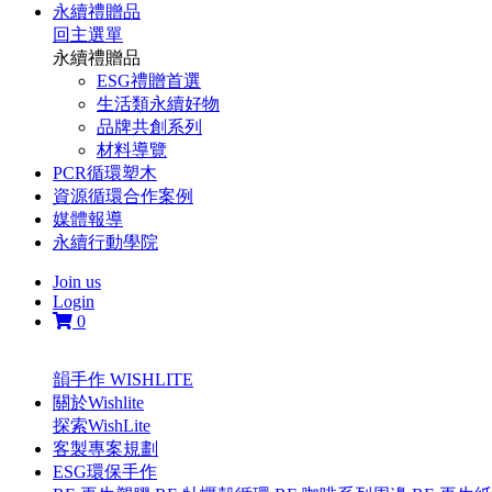
永續禮贈品
回主選單
永續禮贈品
ESG禮贈首選
生活類永續好物
品牌共創系列
材料導覽
PCR循環塑木
資源循環合作案例
媒體報導
永續行動學院
Join us
Login
0
韻手作 WISHLITE
關於Wishlite
探索WishLite
客製專案規劃
ESG環保手作