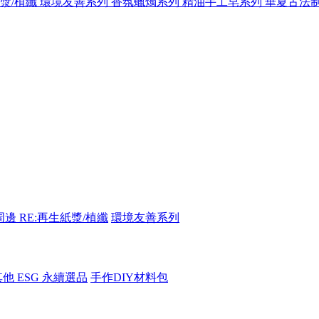
紙漿/植纖
環境友善系列
香氛蠟燭系列
精油手工皂系列
華夏古法
周邊
RE:再生紙漿/植纖
環境友善系列
其他 ESG 永續選品
手作DIY材料包