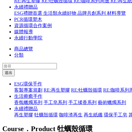
RE:再生塑膠
RE:牡蠣殼循環
RE:咖啡系列周邊
RE:再生
永續禮贈品
ESG禮贈首選
生活類永續好物
品牌共創系列
材料導覽
PCR循環塑木
資源循環合作案例
媒體報導
永續行動學院
商品總覽
分類
送出
ESG環保手作
客製專案規劃
RE:再生塑膠
RE:牡蠣殼循環
RE:咖啡系列
生活療癒手作
香氛蠟燭系列
手工皂系列
手工揉香系列
藝術蠟燭系列
永續禮贈品
再生塑膠
牡蠣殼循環
咖啡渣再生
再生紙纖
環保手工皂
Course．Product
牡蠣殼循環