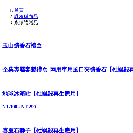
首頁
課程與商品
永續禮贈品
玉山擴香石禮盒
企業專屬客製禮盒| 兩用車用風口夾擴香石【牡蠣殼
地球冰箱貼【牡蠣殼再生應用】
NT.190 - NT.290
喜慶石獅子【牡蠣殼再生應用】