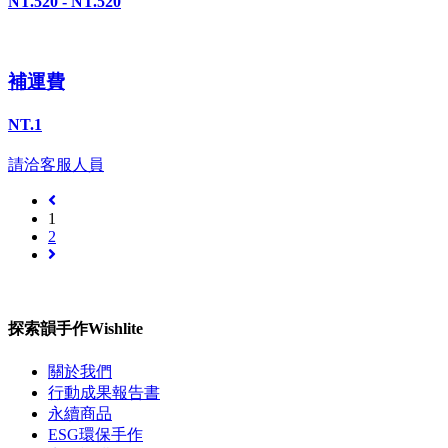
NT.520 - NT.520
補運費
NT.1
請洽客服人員
1
2
探索韻手作Wishlite
關於我們
行動成果報告書
永續商品
ESG環保手作