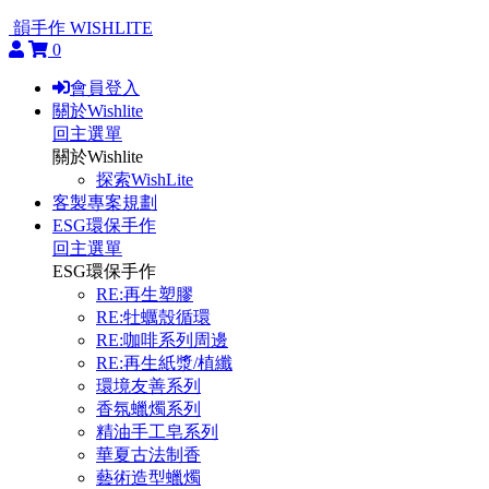
韻手作 WISHLITE
0
會員登入
關於Wishlite
回主選單
關於Wishlite
探索WishLite
客製專案規劃
ESG環保手作
回主選單
ESG環保手作
RE:再生塑膠
RE:牡蠣殼循環
RE:咖啡系列周邊
RE:再生紙漿/植纖
環境友善系列
香氛蠟燭系列
精油手工皂系列
華夏古法制香
藝術造型蠟燭