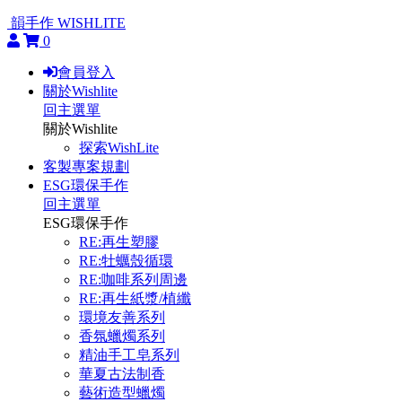
韻手作 WISHLITE
0
會員登入
關於Wishlite
回主選單
關於Wishlite
探索WishLite
客製專案規劃
ESG環保手作
回主選單
ESG環保手作
RE:再生塑膠
RE:牡蠣殼循環
RE:咖啡系列周邊
RE:再生紙漿/植纖
環境友善系列
香氛蠟燭系列
精油手工皂系列
華夏古法制香
藝術造型蠟燭