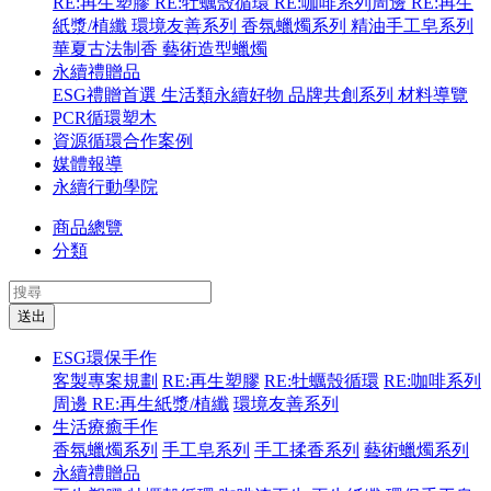
RE:再生塑膠
RE:牡蠣殼循環
RE:咖啡系列周邊
RE:再生
紙漿/植纖
環境友善系列
香氛蠟燭系列
精油手工皂系列
華夏古法制香
藝術造型蠟燭
永續禮贈品
ESG禮贈首選
生活類永續好物
品牌共創系列
材料導覽
PCR循環塑木
資源循環合作案例
媒體報導
永續行動學院
商品總覽
分類
送出
ESG環保手作
客製專案規劃
RE:再生塑膠
RE:牡蠣殼循環
RE:咖啡系列
周邊
RE:再生紙漿/植纖
環境友善系列
生活療癒手作
香氛蠟燭系列
手工皂系列
手工揉香系列
藝術蠟燭系列
永續禮贈品