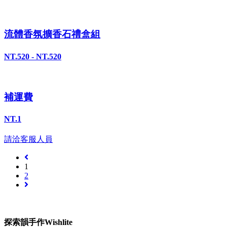
流體香氛擴香石禮盒組
NT.520 - NT.520
補運費
NT.1
請洽客服人員
1
2
探索韻手作Wishlite