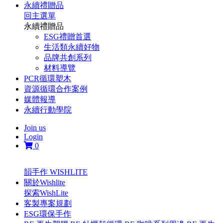
永續禮贈品
回主選單
永續禮贈品
ESG禮贈首選
生活類永續好物
品牌共創系列
材料導覽
PCR循環塑木
資源循環合作案例
媒體報導
永續行動學院
Join us
Login
0
韻手作 WISHLITE
關於Wishlite
探索WishLite
客製專案規劃
ESG環保手作