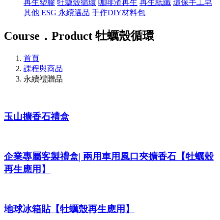
再生塑膠
牡蠣殼循環
咖啡渣再生
再生紙纖
環保手工皂
其他 ESG 永續選品
手作DIY材料包
Course．Product
牡蠣殼循環
首頁
課程與商品
永續禮贈品
玉山擴香石禮盒
企業專屬客製禮盒| 兩用車用風口夾擴香石【牡蠣殼
再生應用】
地球冰箱貼【牡蠣殼再生應用】