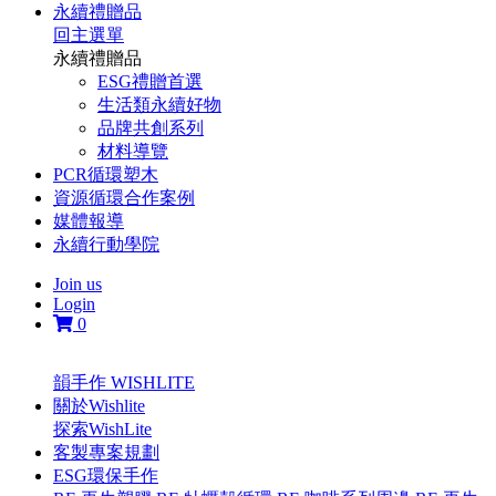
永續禮贈品
回主選單
永續禮贈品
ESG禮贈首選
生活類永續好物
品牌共創系列
材料導覽
PCR循環塑木
資源循環合作案例
媒體報導
永續行動學院
Join us
Login
0
韻手作 WISHLITE
關於Wishlite
探索WishLite
客製專案規劃
ESG環保手作