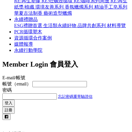
RE:再生塑膠
RE:牡蠣殼循環
RE:咖啡系列周邊
RE:再生
紙漿/植纖
環境友善系列
香氛蠟燭系列
精油手工皂系列
華夏古法制香
藝術造型蠟燭
永續禮贈品
ESG禮贈首選
生活類永續好物
品牌共創系列
材料導覽
PCR循環塑木
資源循環合作案例
媒體報導
永續行動學院
Member Login
會員登入
E-mail/帳號
帳號（email）
密碼
忘記密碼
重寄驗證信
登入
註冊