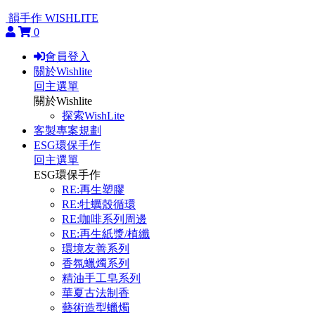
韻手作 WISHLITE
0
會員登入
關於Wishlite
回主選單
關於Wishlite
探索WishLite
客製專案規劃
ESG環保手作
回主選單
ESG環保手作
RE:再生塑膠
RE:牡蠣殼循環
RE:咖啡系列周邊
RE:再生紙漿/植纖
環境友善系列
香氛蠟燭系列
精油手工皂系列
華夏古法制香
藝術造型蠟燭